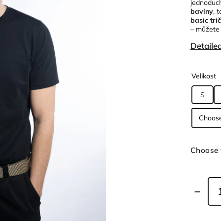
jednoduch
bavlny
, 
basic tr
– můžete 
Detaile
Velikost
S
Choose 