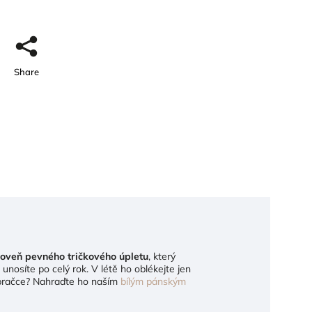
Share
oveň pevného tričkového úpletu
, který
 unosíte po celý rok. V létě ho oblékejte jen
v pračce? Nahraďte ho naším
bílým pánským