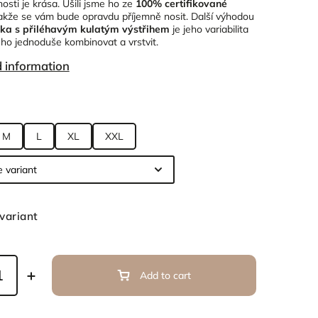
osti je krása. Ušili jsme ho ze
100% certifikované
takže se vám bude opravdu příjemně nosit. Další výhodou
ička s přiléhavým kulatým výstřihem
je jeho variabilita
ho jednoduše kombinovat a vrstvit.
d information
M
L
XL
XXL
variant
Add to cart