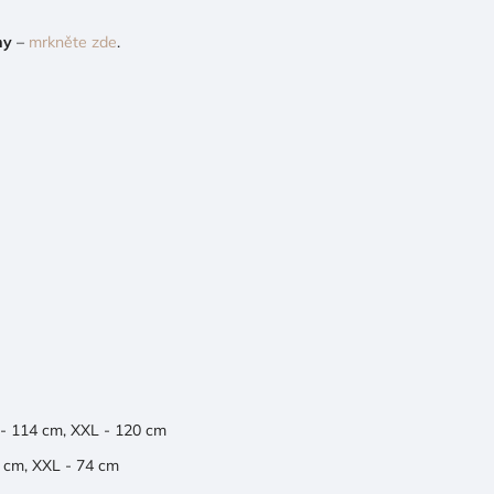
my
–
mrkněte zde
.
 - 114 cm, XXL - 120 cm
3 cm, XXL - 74 cm