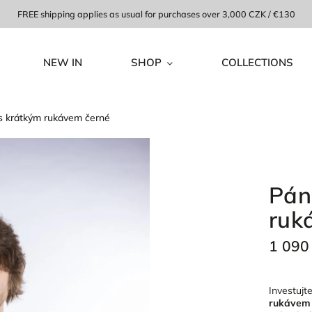
FREE shipping applies as usual for purchases over 3,000 CZK / €130
NEW IN
SHOP
COLLECTIONS
 s krátkým rukávem černé
Pán
ruk
1 090
Investujt
rukávem