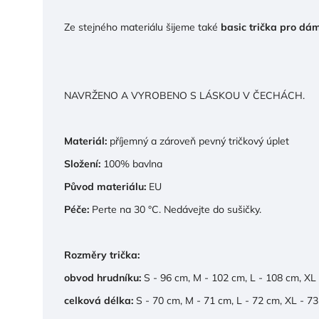
Ze stejného materiálu šijeme také
basic trička pro dá
NAVRŽENO A VYROBENO S LÁSKOU V ČECHÁCH.
Materiál:
příjemný a zároveň pevný tričkový úplet
Složení:
100% bavlna
Původ materiálu:
EU
Péče:
Perte na 30 °C. Nedávejte do sušičky.
Rozměry trička:
obvod hrudníku:
S - 96 cm, M - 102 cm, L - 108 cm, XL
celková délka:
S - 70 cm, M - 71 cm, L - 72 cm, XL - 7