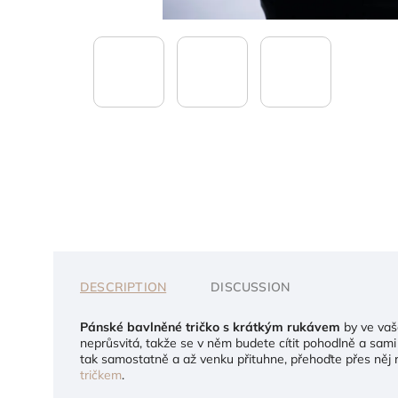
DESCRIPTION
DISCUSSION
Pánské bavlněné tričko s krátkým rukávem
by ve vaš
neprůsvitá, takže se v něm budete cítit pohodlně a sam
tak samostatně a až venku přituhne, přehoďte přes něj
tričkem
.