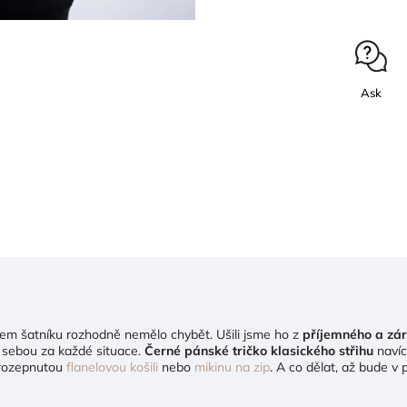
Ask
em šatníku rozhodně nemělo chybět. Ušili jsme ho z
příjemného a zár
i sebou za každé situace.
Černé p
ánské tričko klasického střihu
navíc
 rozepnutou
flanelovou košili
nebo
mikinu na zip
. A co dělat, až bude 