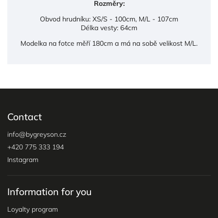
Rozměry:
Obvod hrudníku: XS/S - 100cm, M/L - 107cm
Délka vesty: 64cm
Modelka na fotce měří 180cm a má na sobě velikost M/L.
Contact
info
@
bygreyson.cz
+420 775 333 194
Instagram
Information for you
Loyalty program