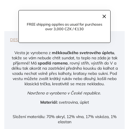
FREE shipping applies as usual for purchases
over 3,000 CZK / €130
DESCRIPTION
DISCUSSION
Vesta je vyrobena z
měkkoučkého svetrového úpletu
,
takže se vám nebude chtít sundat, to teplo na záda je tak
příjemné! Má
spadlá ramena
, rovný střih, výstřih do V a
délku tak akorát na zastrkání předního kousku do kalhot a
vzadu nechat volně přes kalhoty, kraťasy nebo sukni. Pod
vestu můžete zvolit krátký rukáv nebo dlouhý, košili nebo
klasická trička, kreativitě se meze nekladou.
Navrženo a vyrobeno v České republice.
Materiál:
svetrovina, úplet
Složení materiálu: 70% akryl, 12% vlna, 17% viskóza, 1%
elastan