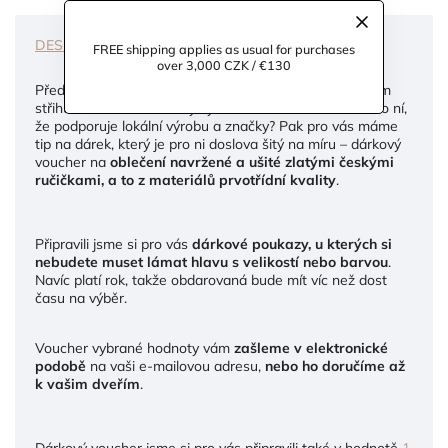
DESCRIPTION
DISCUSSION
FREE shipping applies as usual for purchases
over 3,000 CZK / €130
Před sezónními trendy dává vždy přednost nadčasovým
střihům? Kvalita u ní vždy vyhrává nad kvantitou? Víte o ní,
že podporuje lokální výrobu a značky? Pak pro vás máme
tip na dárek, který je pro ni doslova šitý na míru – dárkový
voucher na
oblečení navržené a ušité zlatými českými
ručičkami, a to z materiálů prvotřídní kvality
.
Připravili jsme si pro vás
dárkové poukazy, u kterých si
nebudete muset lámat hlavu s velikostí nebo barvou
.
Navíc platí rok, takže obdarovaná bude mít víc než dost
času na výběr.
Voucher vybrané hodnoty vám
zašleme v elektronické
podobě
na vaši e-mailovou adresu,
nebo ho doručíme až
k vašim dveřím
.
Dárkový voucher jsme si pro vás připravili také v hodnotě
1