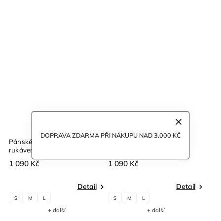
DOPRAVA ZDARMA PŘI NÁKUPU NAD 3.000 KČ
Pánské tričko s krátkým
Pánské tričko s krátkým
rukávem bílé
rukávem černé
1 090 Kč
1 090 Kč
Detail
Detail
S
M
L
S
M
L
+ další
+ další