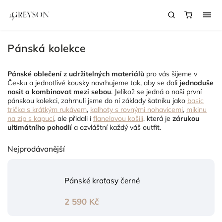
Pánská kolekce
Pánské oblečení z udržitelných materiálů
pro vás šijeme v
Česku a jednotlivé kousky navrhujeme tak, aby se dali
jednoduše
nosit a kombinovat mezi sebou
. Jelikož se jedná o naši první
pánskou kolekci, zahrnuli jsme do ní základy šatníku jako
basic
trička s krátkým rukávem
,
kalhoty s rovnými nohavicemi
,
mikinu
na zip s kapucí
, ale přidali i
flanelovou košili
, která je
zárukou
ultimátního pohodlí
a ozvláštní každý váš outfit.
Nejprodávanější
Pánské kraťasy černé
2 590 Kč