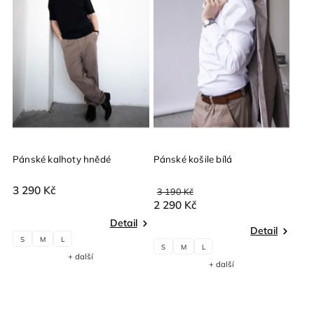
Pánské kalhoty hnědé
Pánské košile bílá
3 290 Kč
3 190 Kč
2 290 Kč
Detail
Detail
S
M
L
S
M
L
+ další
+ další