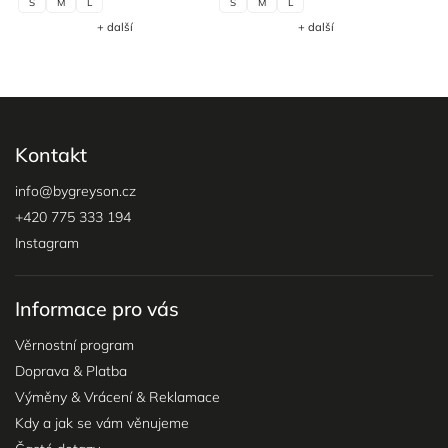
S
M
L
S
M
L
+ další
+ další
Kontakt
info
@
bygreyson.cz
+420 775 333 194
Instagram
Informace pro vás
Věrnostní program
Doprava & Platba
Výměny & Vrácení & Reklamace
Kdy a jak se vám věnujeme