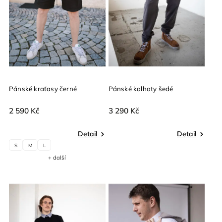
Pánské kraťasy černé
Pánské kalhoty šedé
2 590 Kč
3 290 Kč
Detail
Detail
S
M
L
+ další