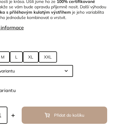
osti je krása. Ušili jsme ho ze
100% certifikované
takže se vám bude opravdu příjemně nosit. Další výhodou
ička s přiléhavým kulatým výstřihem
je jeho variabilita
ho jednoduše kombinovat a vrstvit.
í informace
M
L
XL
XXL
ariantu
Přidat do košíku