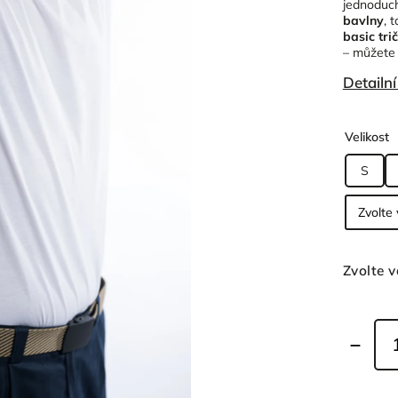
jednoduch
bavlny
, 
basic tr
– můžete 
Detailn
Velikost
S
Zvolte v