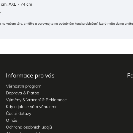
3 cm, XXL - 74 cm
L.
 na vašem těle, změřte a porovnejte na podobném kousku oblečení, který máte doma a víte,
Informace pro vás
F
Věrnostní program
Doprava & Platba
Výměny & Vrácení & Reklamace
Kdy a jak se vám věnujeme
Časté dotazy
O nás
Ochrana osobních údajů