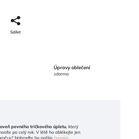
Sdílet
Úpravy oblečení
zdarma
oveň pevného tričkového úpletu
, který
osíte po celý rok. V létě ho oblékejte jen
v pračce? Nahraďte ho naším
černým