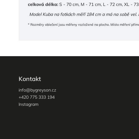
celková délka:
S - 70 cm, M - 71 cm, L - 72 cm, XL - 7
Model Kuba na fotkách měří 184 cm a má na sobě vel. 
* Rozměry oblečení jsou měřeny rozložené na plocho. Místo měření přímo
Kontakt
info
@
bygreyson.cz
+420 775 333 194
Instagram