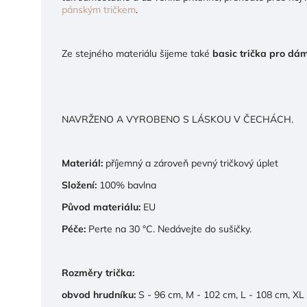
pánským tričkem
.
Ze stejného materiálu šijeme také
basic trička pro dá
NAVRŽENO A VYROBENO S LÁSKOU V ČECHÁCH.
Materiál:
příjemný a zároveň pevný tričkový úplet
Složení:
100% bavlna
Původ materiálu:
EU
Péče:
Perte na 30 °C. Nedávejte do sušičky.
Rozměry trička:
obvod hrudníku:
S - 96 cm, M - 102 cm, L - 108 cm, XL