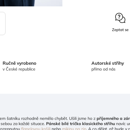
Zeptat se
Ručně vyrobeno
Autorské střihy
v České republice
přímo od nás
em šatníku rozhodně nemělo chybět. Ušili jsme ho z
příjemného a zár
i sebou za každé situace.
Pánské bílé tričko klasického střihu
navíc un
 rozepnutou
flanelovou košili
nebo
mikinu na zip
. A co dělat, až bude 