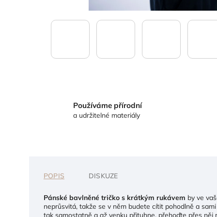
Používáme přírodní
a udržitelné materiály
POPIS
DISKUZE
Pánské bavlněné tričko s krátkým rukávem
by ve vaš
neprůsvitá, takže se v něm budete cítit pohodlně a sam
tak samostatně a až venku přituhne, přehoďte přes něj