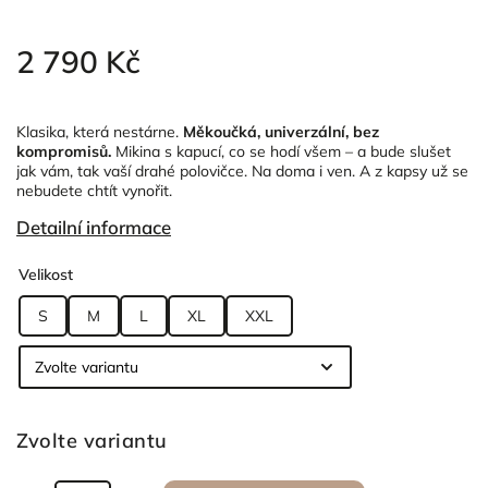
2 790 Kč
Klasika, která nestárne.
Měkoučká, univerzální, bez
kompromisů.
Mikina s kapucí, co se hodí všem – a bude slušet
jak vám, tak vaší drahé polovičce. Na doma i ven. A z kapsy už se
nebudete chtít vynořit.
Detailní informace
Velikost
S
M
L
XL
XXL
Zvolte variantu