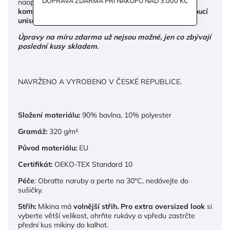
DOPRAVA ZDARMA PŘI NÁKUPU NAD 3.000 KČ
naopak.
Dostupná v několika neutrálních, jednoduše
kombinovatelných odstínech.
A seženete k ní i
padnoucí
unisex tepláky.
Úpravy na míru zdarma už nejsou možné, jen co zbývají
poslední kusy skladem.
NAVRŽENO A VYROBENO V ČESKÉ REPUBLICE.
Složení materiálu:
90% bavlna, 10% polyester
Gramáž:
320 g/m²
Původ materiálu:
EU
Certifikát:
OEKO-TEX Standard 10
Péče
: Obraťte naruby a perte na 30°C, nedávejte do
sušičky.
Střih:
Mikina má
volnější střih. Pro extra oversized look
si
vyberte větší velikost, ohrňte rukávy a vpředu zastrčte
přední kus mikiny do kalhot.