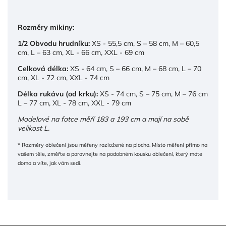
Rozměry mikiny:
1/2 Obvodu hrudníku:
XS - 55,5 cm, S – 58 cm, M – 60,5
cm, L – 63 cm, XL - 66 cm, XXL - 69 cm
Celková délka:
XS - 64 cm, S – 66 cm, M – 68 cm, L – 70
cm, XL - 72 cm, XXL - 74 cm
Délka rukávu (od krku):
XS - 74 cm, S – 75 cm, M – 76 cm
L – 77 cm, XL - 78 cm, XXL - 79 cm
Modelové na fotce měří 183 a 193 cm a mají na sobě
velikost L.
* Rozměry oblečení jsou měřeny rozložené na plocho. Místo měření přímo na
vašem těle, změřte a porovnejte na podobném kousku oblečení, který máte
doma a víte, jak vám sedí.