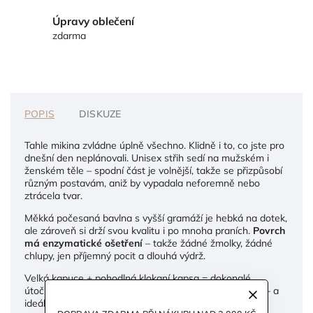
Úpravy oblečení
zdarma
POPIS
DISKUZE
Tahle mikina zvládne úplně všechno. Klidně i to, co jste pro
dnešní den neplánovali. Unisex střih sedí na mužském i
ženském těle – spodní část je volnější, takže se přizpůsobí
různým postavám, aniž by vypadala neforemně nebo
ztrácela tvar.
Měkká počesaná bavlna s vyšší gramáží je hebká na dotek,
ale zároveň si drží svou kvalitu i po mnoha praních.
Povrch
má enzymatické ošetření
– takže žádné žmolky, žádné
chlupy, jen příjemný pocit a dlouhá výdrž.
Velká kapuce + pohodlná klokaní kapsa = dokonalé
útočiště pro dny, kdy potřebujete být v pohodlí, v klidu – a
ideálně v mikině, která se přizpůsobí vám, ne