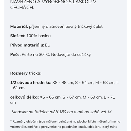
NAVRŽENO A VYROBENO S LÁSKOU V
ČECHÁCH.
Materiál:
příjemný a zároveň pevný tričkový úplet
Složení:
100% bavlna
Původ materiálu:
EU
Péče:
Perte na 30 °C. Nedávejte do sušičky.
Rozměry trička:
1/2 obvodu hrudníku:
XS - 48 cm, S - 54 cm, M - 58 cm, L
- 61 cm
celková délka:
XS - 66 cm, S - 67 cm, M - 69 cm, L - 71
cm
Modelka na fotkách měří 180 cm a má na sobě vel. M
* Rozměry oblečení jsou měřeny rozložené na plocho. Místo měření přímo na
vašem těle, změřte a porovnejte na podobném kousku oblečení, který máte