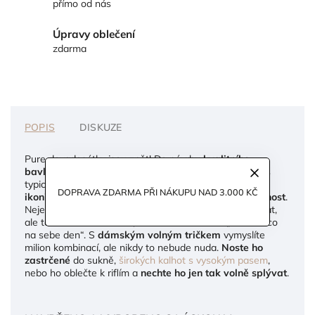
přímo od nás
Úpravy oblečení
zdarma
POPIS
DISKUZE
Pure devadesátky jsou zpět! Do návrhu
kvalitního
bavlněného trička
jsme promítli vše, co bylo podle nás
typické pro basic kousky dané dekády. Vsadili jsme na
DOPRAVA ZDARMA PŘI NÁKUPU NAD 3.000 KČ
ikonický střih
a
materiál kombinující jemnost a pevnost
.
Nejenže se vám bude příjemně nosit a nebude prosvítat,
ale také zachrání situaci, až zase budete mít „nemám co
na sebe den“. S
dámským volným tričkem
vymyslíte
milion kombinací, ale nikdy to nebude nuda.
Noste ho
zastrčené
do sukně,
širokých kalhot s vysokým pasem
,
nebo ho oblečte k riflím a
nechte ho jen tak volně splývat
.