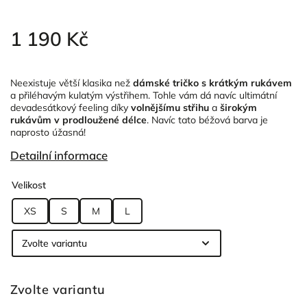
1 190 Kč
Neexistuje větší klasika než
dámské tričko s krátkým rukávem
a přiléhavým kulatým výstřihem. Tohle vám dá navíc ultimátní
devadesátkový feeling díky
volnějšímu střihu
a
širokým
rukávům v prodloužené délce
. Navíc tato béžová barva je
naprosto úžasná!
Detailní informace
Velikost
XS
S
M
L
Zvolte variantu