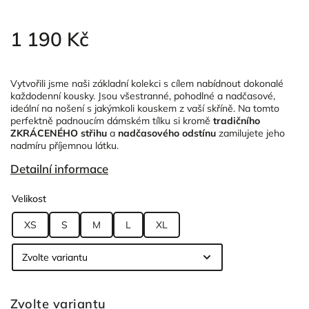
1 190 Kč
Vytvořili jsme naši základní kolekci s cílem nabídnout dokonalé
každodenní kousky. Jsou všestranné, pohodlné a nadčasové,
ideální na nošení s jakýmkoli kouskem z vaší skříně. Na tomto
perfektně padnoucím dámském tílku si kromě
tradičního
ZKRÁCENÉHO střihu
a
nadčasového odstínu
zamilujete jeho
nadmíru příjemnou látku.
Detailní informace
Velikost
XS
S
M
L
XL
Zvolte variantu