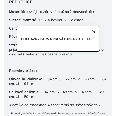
REPUBLICE.
Materiál:
pevnější a zároveň pružná žebrovaná látka
Složení materiálu:
95 % bavlna, 5 % elastan
Certifikát:
Oeko-Tex Standard 100 Product class I
Původ materiálu:
EU
DOPRAVA ZDARMA PŘI NÁKUPU NAD 3.000 KČ
Střih trička:
Tílko jsme navrhli tak, aby vám sedělo
příjemně na tělo. Pokud preferujete volnější střih, zvolte o
číslo větší velikost, než běžně oblékáte.
Rozměry trička:
Obvod hrudníku:
XS – 64 cm, S – 72 cm, M – 78 cm, L – 84
cm, XL – 94 cm
Celková délka:
XS – 47 cm, S – 48 cm, M – 49 cm, L – 49
cm, XL – 50 cm
Modelka na fotce měří 180 cm a má na sobě velikost S.
* Rozměry oblečení jsou měřeny rozložené na plocho. Místo měření přímo na