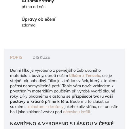
Autorské střihy
přímo od nás
Úpravy oblečení
zdarma
POPIS
DISKUZE
Denní tílko je vyrobeno z pevnějšího žebrovaného
materiálu z bavlny, oproti našim
tílkům z Tencelu
, ale je
stejně tak pohodlný. Tílko je zkrátka svršek, který k teplému
počasí neodmyslitelně patří. Tohle vám navíc vzhledem k
prvotřídním materiálům použitým při výrobě vydrží dlouhé
roky. Díky přidanému elastanu se
přizpůsobí tvaru vaší
postavy a krásně přilne k tělu
. Bude mu to slušet se
sukněmi,
kalhotami a kraťasy
jakéhokoliv střihu, ale unosíte
ho i jako základní vrstvu pod
dámskou košili
.
NAVRŽENO A VYROBENO S LÁSKOU V ČESKÉ