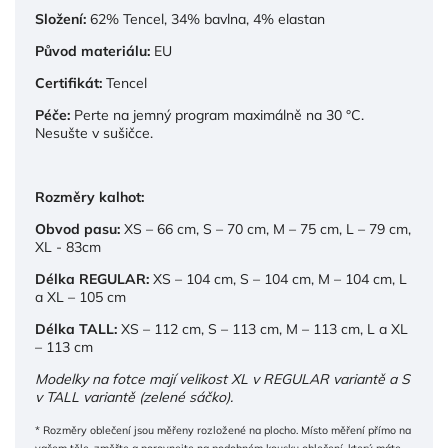
Složení:
62% Tencel, 34% bavlna, 4% elastan
Původ materiálu:
EU
Certifikát:
Tencel
Péče:
Perte na jemný program maximálně na 30 °C.
Nesušte v sušičce.
Rozměry kalhot:
Obvod pasu:
XS – 66 cm, S – 70 cm, M – 75 cm, L – 79 cm,
XL - 83cm
Délka REGULAR:
XS – 104 cm, S – 104 cm, M – 104 cm, L
a XL – 105 cm
Délka TALL:
XS – 112 cm, S – 113 cm, M – 113 cm, L a XL
– 113 cm
Modelky na fotce mají velikost XL v REGULAR variantě a S
v TALL variantě (zelené sáčko).
* Rozměry oblečení jsou měřeny rozložené na plocho. Místo měření přímo na
vašem těle, změřte a porovnejte na podobném kousku oblečení, který máte