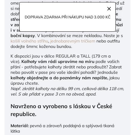
omezovat nepadnoucími a nepoddajnými kousky. Od teď už
si nemusíte vybírat, jestli dáte přednost modelu, který sedí
dobře přes stehna nebo v pase. Navrhli jsme
kalhoty se
DOPRAVA ZDARMA PŘI NÁKUPU NAD 3.000 KČ
středně vysokým pasem
, který je doplněný
všitou gumu
v zadní části pro lepší fit a maximální komfort při chůzi
i v sedě
. Pohodový styl a střih kalhot ještě více umocňují
boční kapsy
. V kombinování se meze nekladou. Noste je s
košilí volného střihu
,
jednobarevným tričkem
nebo outfitu
dodejte šmrnc koženou bundou.
K dispozici jsou v délce REGULAR a TALL (179 cm a
více).
Kalhoty vám rádi upravíme na míru
podle vašich
přání - potřebujete kalhoty zkrátit nebo prodloužit? Zabrat
nebo povolit v pase pro vaše ideální pohodlí? Jednoduše
kalhoty objednejte a do poznámky nám napište,
jakou
úpravu chcete.
Např. zkrátit kalhoty na délku 99 cm, celková délka 118 cm,
vel. S ale přidat v pase 3 cm na obvod, apod.
Navrženo a vyrobeno s láskou v České
republice.
Materiál:
pevná a zároveň poddajná a splývavá tkaná
látka