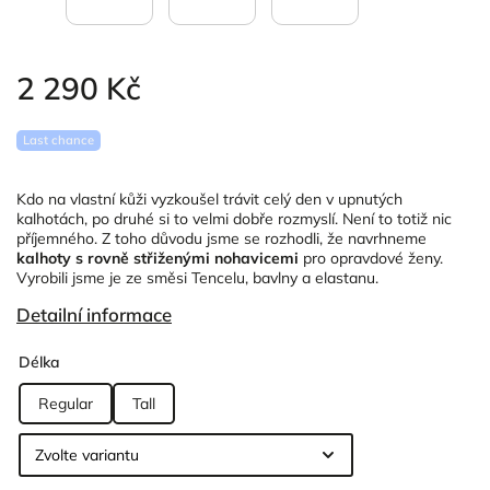
2 290 Kč
Last chance
Kdo na vlastní kůži vyzkoušel trávit celý den v upnutých
kalhotách, po druhé si to velmi dobře rozmyslí. Není to totiž nic
příjemného. Z toho důvodu jsme se rozhodli, že navrhneme
kalhoty s rovně střiženými nohavicemi
pro opravdové ženy.
Vyrobili jsme je ze směsi Tencelu, bavlny a elastanu.
Detailní informace
Délka
Regular
Tall