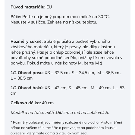
Původ materiálu:
EU
Péče:
Perte na jemný program maximálně na 30 °C.
Nesušte v sušičce. Žehlete na nízkou teplotu.
Rozměry sukně:
Sukně je ušita z pečlivě vybraného
zbytkového materiálu, který je pevný, ale díky elastanu
lehce pružný. Pas je o chlup zabranější, ale zase lehce
povolí, aby sukně pohodlně seděla, aniž by tě omezovala v
pohybu. Pokud máte u nás kalhoty M, berte M :)
1/2 Obvod pasu:
XS – 32,5 cm, S – 34,5 cm, M – 36,5 cm,
L – 38,5 cm
1/2 Obvod boků:
XS – 42 cm, S – 45 cm, M – 49 cm, L – 53
cm
Celková délka:
40 cm
Modelka na fotce měří 180 cm a má na sobě vel. S.
* Rozměry oblečení jsou měřeny rozložené na plocho. Místo měření
přímo na vašem těle, změřte a porovnejte na podobném kousku
oblečení, který máte doma a víte, jak vám sedí.