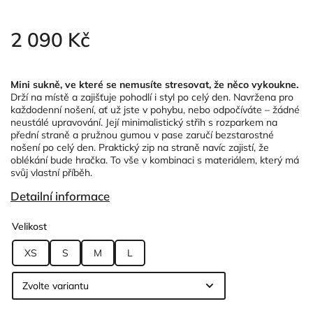
2 090 Kč
Mini sukně, ve které se nemusíte stresovat, že něco vykoukne.
Drží na místě a zajišťuje pohodlí i styl po celý den. Navržena pro
každodenní nošení, ať už jste v pohybu, nebo odpočíváte – žádné
neustálé upravování.
Její minimalistický střih s rozparkem na
přední straně a pružnou gumou v pase zaručí bezstarostné
nošení po celý den. Praktický zip na straně navíc zajistí, že
oblékání bude hračka. To vše v kombinaci s materiálem, který má
svůj vlastní příběh.
Detailní informace
Velikost
XS
S
M
L