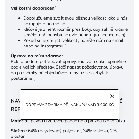
Velikostní doporučení:
Doporučujeme zvolit svou běžnou velikost jako u nás
nakupujete normálně.
Klíčové je změřit rozměr přes boky, aby sukně krásně
seděla a při pohybu nelezla nahoru (to nechceme :))
Pokud si nejste jisti velikostí, napište nám na email
nebo na Instagramu :)
Úprava na míru zdarma:
Pokud budete potřebovat úpravy, rádi vám sukni upravíme
podle vašich představ. Stačí napsat požadovanou úpravu
do poznámky při objednávce a my už se o zbytek
postaráme :)
NAVRŽENO A VYROBENO S LÁSKOU V ČESKÉ
DOPRAVA ZDARMA PŘI NÁKUPU NAD 3.000 KČ
REPUBLICE.
Materiál:
pevná a zároveň poddajná a pružná tkaná látka
Složení:
64% recyklovaný polyester,
34% viskóza,
2%
elastan