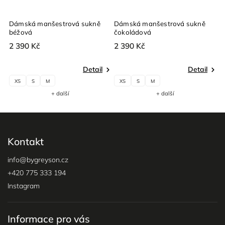
Dámská manšestrová sukně
Dámská manšestrová sukně
béžová
čokoládová
2 390 Kč
2 390 Kč
Detail
Detail
XS
S
M
XS
S
M
+ další
+ další
Kontakt
info
@
bygreyson.cz
+420 775 333 194
Instagram
Informace pro vás