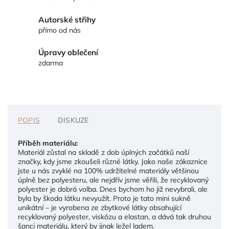
Autorské střihy
přímo od nás
Úpravy oblečení
zdarma
POPIS
DISKUZE
Příběh materiálu:
Materiál zůstal na skladě z dob úplných začátků naší
značky, kdy jsme zkoušeli různé látky. Jako naše zákaznice
jste u nás zvyklé na 100% udržitelné materiály většinou
úplně bez polyesteru, ale nejdřív jsme věřili, že recyklovaný
polyester je dobrá volba. Dnes bychom ho již nevybrali, ale
byla by škoda látku nevyužít. Proto je tato mini sukně
unikátní – je vyrobena ze zbytkové látky obsahující
recyklovaný polyester, viskózu a elastan, a dává tak druhou
šanci materiálu, který by jinak ležel ladem.