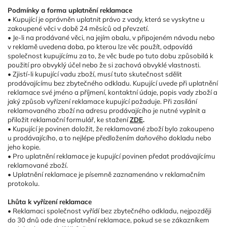
Podmínky a forma uplatnění reklamace
• Kupující je oprávněn uplatnit právo z vady, která se vyskytne u
zakoupené věci v době 24 měsíců od převzetí.
• Je-li na prodávané věci, na jejím obalu, v připojeném návodu nebo
v reklamě uvedena doba, po kterou lze věc použít, odpovídá
společnost kupujícímu za to, že věc bude po tuto dobu způsobilá k
použití pro obvyklý účel nebo že si zachová obvyklé vlastnosti.
• Zjistí-li kupující vadu zboží, musí tuto skutečnost sdělit
prodávajícímu bez zbytečného odkladu. Kupující uvede při uplatnění
reklamace své jméno a příjmení, kontaktní údaje, popis vady zboží a
jaký způsob vyřízení reklamace kupující požaduje. Při zasílání
reklamovaného zboží na adresu prodávajícího je nutné
vyplnit a
přiložit reklamační formulář, ke stažení
ZDE
.
• Kupující je povinen doložit, že reklamované zboží bylo zakoupeno
u prodávajícího, a to nejlépe předložením daňového dokladu nebo
jeho kopie.
• Pro uplatnění reklamace je kupující povinen předat prodávajícímu
reklamované zboží.
• Uplatnění reklamace je písemně zaznamenáno v reklamačním
protokolu.
Lhůta k vyřízení reklamace
• Reklamaci společnost vyřídí bez zbytečného odkladu, nejpozději
do 30 dnů ode dne uplatnění reklamace, pokud se se zákazníkem