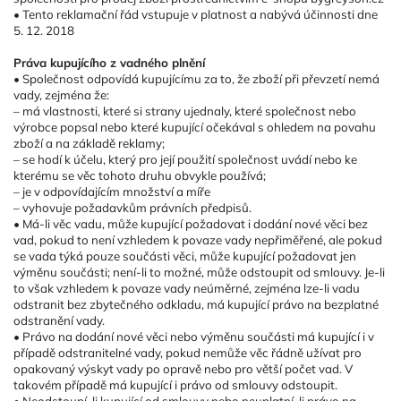
• Tento reklamační řád vstupuje v platnost a nabývá účinnosti dne
5. 12. 2018
Práva kupujícího z vadného plnění
• Společnost odpovídá kupujícímu za to, že zboží při převzetí nemá
vady, zejména že:
– má vlastnosti, které si strany ujednaly, které společnost nebo
výrobce popsal nebo které kupující očekával s ohledem na povahu
zboží a na základě reklamy;
– se hodí k účelu, který pro její použití společnost uvádí nebo ke
kterému se věc tohoto druhu obvykle používá;
– je v odpovídajícím množství a míře
– vyhovuje požadavkům právních předpisů.
• Má-li věc vadu, může kupující požadovat i dodání nové věci bez
vad, pokud to není vzhledem k povaze vady nepřiměřené, ale pokud
se vada týká pouze součásti věci, může kupující požadovat jen
výměnu součásti; není-li to možné, může odstoupit od smlouvy. Je-li
to však vzhledem k povaze vady neúměrné, zejména lze-li vadu
odstranit bez zbytečného odkladu, má kupující právo na bezplatné
odstranění vady.
• Právo na dodání nové věci nebo výměnu součásti má kupující i v
případě odstranitelné vady, pokud nemůže věc řádně užívat pro
opakovaný výskyt vady po opravě nebo pro větší počet vad. V
takovém případě má kupující i právo od smlouvy odstoupit.