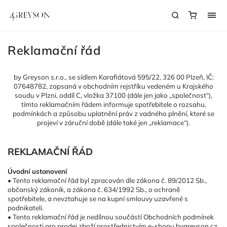
Reklamační řád
by Greyson s.r.o., se sídlem Karafiátová 595/22, 326 00 Plzeň, IČ:
07648782, zapsaná v obchodním rejstříku vedeném u Krajského
soudu v Plzni, oddíl C, vložka 37100 (dále jen jako „společnost“),
tímto reklamačním řádem informuje spotřebitele o rozsahu,
podmínkách a způsobu uplatnění práv z vadného plnění, které se
projeví v záruční době (dále také jen „reklamace“).
REKLAMAČNÍ ŘÁD
Úvodní ustanovení
• Tento reklamační řád byl zpracován dle zákona č. 89/2012 Sb.,
občanský zákoník, a zákona č. 634/1992 Sb., o ochraně
spotřebitele, a nevztahuje se na kupní smlouvy uzavřené s
podnikateli.
• Tento reklamační řád je nedílnou součástí Obchodních podmínek
společnosti pro prodej zboží prostřednictvím e-shopu bygreyson.cz