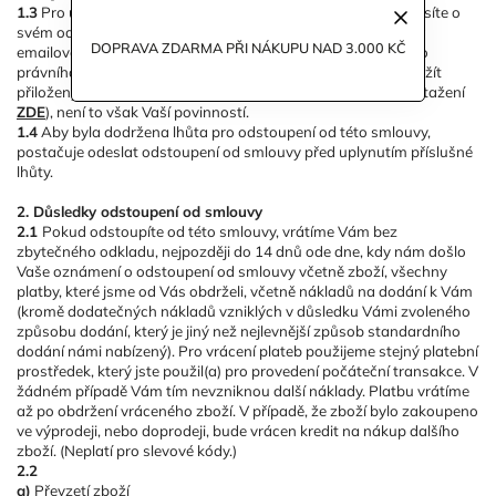
1.3
Pro účely uplatnění práva na odstoupení od smlouvy musíte o
svém odstoupení od této smlouvy informovat společnost na
DOPRAVA ZDARMA PŘI NÁKUPU NAD 3.000 KČ
emailové adrese info@bygreyson.cz formou jednostranného
právního jednání (dopisem zaslaným e-mailem). Můžete použít
přiložený vzorový formulář pro odstoupení od smlouvy (ke stažení
ZDE
), není to však Vaší povinností.
1.4
Aby byla dodržena lhůta pro odstoupení od této smlouvy,
postačuje odeslat odstoupení od smlouvy před uplynutím příslušné
lhůty.
2. Důsledky odstoupení od smlouvy
2.1
Pokud odstoupíte od této smlouvy, vrátíme Vám bez
zbytečného odkladu, nejpozději do 14 dnů ode dne, kdy nám došlo
Vaše oznámení o odstoupení od smlouvy včetně zboží, všechny
platby, které jsme od Vás obdrželi, včetně nákladů na dodání k Vám
(kromě dodatečných nákladů vzniklých v důsledku Vámi zvoleného
způsobu dodání, který je jiný než nejlevnější způsob standardního
dodání námi nabízený). Pro vrácení plateb použijeme stejný platební
prostředek, který jste použil(a) pro provedení počáteční transakce. V
žádném případě Vám tím nevzniknou další náklady. Platbu vrátíme
až po obdržení vráceného zboží. V případě, že zboží bylo zakoupeno
ve výprodeji, nebo doprodeji, bude vrácen kredit na nákup dalšího
zboží. (Neplatí pro slevové kódy.)
2.2
a)
Převzetí zboží