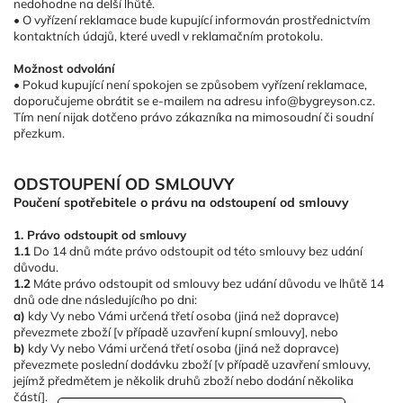
nedohodne na delší lhůtě.
• O vyřízení reklamace bude kupující informován prostřednictvím
kontaktních údajů, které uvedl v reklamačním protokolu.
Možnost odvolání
• Pokud kupující není spokojen se způsobem vyřízení reklamace,
doporučujeme obrátit se e-mailem na adresu info@bygreyson.cz.
Tím není nijak dotčeno právo zákazníka na mimosoudní či soudní
přezkum.
ODSTOUPENÍ OD SMLOUVY
Poučení spotřebitele o právu na odstoupení od smlouvy
1. Právo odstoupit od smlouvy
1.1
Do 14 dnů máte právo odstoupit od této smlouvy bez udání
důvodu.
1.2
Máte právo odstoupit od smlouvy bez udání důvodu ve lhůtě 14
dnů ode dne následujícího po dni:
a)
kdy Vy nebo Vámi určená třetí osoba (jiná než dopravce)
převezmete zboží [v případě uzavření kupní smlouvy], nebo
b)
kdy Vy nebo Vámi určená třetí osoba (jiná než dopravce)
převezmete poslední dodávku zboží [v případě uzavření smlouvy,
jejímž předmětem je několik druhů zboží nebo dodání několika
částí].