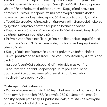
• Neodstoupí-li kupující od smlouvy nebo neuplatní-li právo na
dodání nové věci bez vad, na výměnu její součásti nebo na opravu
věci, může požadovat přiměřenou slevu. Kupující má právo na
přiměřenou slevu i v případě, že mu prodávající nemůže dodat
novou věc bez vad, vyměnit její součást nebo věc opravit, jakož i v
případě, že prodávající nezjedná nápravu v přiměřené době nebo že
by zjednání nápravy spotřebiteli působilo značné obtíže.
• Kupující má právo na náhradu nákladů účelně vynaložených při
uplatnění práva z vadného plnění.
• Právo z vadného plnění kupujícímu nenáleží, pokud kupující před
převzetím věci věděl, že věc má vadu, anebo pokud kupující vadu
sám způsobil.
• Kupující dále není oprávněn uplatnit práva z vadného plnění:
– u věci prodávané za nižší cenu na vadu, pro kterou byla nižší cena
ujednána;
– na opotřebení věci způsobené jejím obvyklým užíváním;
– u použité věci na vadu odpovídající míře používání nebo
opotřebení, kterou věc měla při převzetí kupujícím; nebo
– vyplývá-li to z povahy věci.
Místo uplatnění reklamace
• Doporučujeme zaslat zboží běžným balíkem na adresu Veronika
Panáková,
V Hradbách 268, Rakovník, 269 01 Upozorňujeme, že
dobírky nejsou přebírány. Případně na výdejní místo Zásilkovny na
adrese: Zahradnictví U Brány, Rakovník.