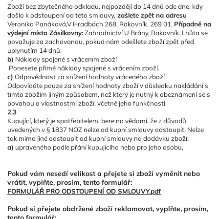
Zboží bez zbytečného odkladu, nejpozději do 14 dnů ode dne, kdy
došlo k odstoupení od této smlouvy,
zašlete zpět na adresu
Veronika Panáková,
V Hradbách 268, Rakovník, 269 01.
Případně na
výdejní místo Zásilkovny:
Zahradnictví U Brány, Rakovník. Lhůta se
považuje za zachovanou, pokud nám odešlete zboží zpět před
uplynutím 14 dnů.
b)
Náklady spojené s vrácením zboží
Ponesete přímé náklady spojené s vrácením zboží.
c)
Odpovědnost za snížení hodnoty vráceného zboží
Odpovídáte pouze za snížení hodnoty zboží v důsledku nakládání s
tímto zbožím jiným způsobem, než který je nutný k obeznámení se s
povahou a vlastnostmi zboží, včetně jeho funkčnosti.
2.3
Kupující, který je spotřebitelem, bere na vědomí, že z důvodů
uvedených v § 1837 NOZ nelze od kupní smlouvy odstoupit. Nelze
tak mimo jiné odstoupit od kupní smlouvy na dodávku zboží:
a)
upraveného podle přání kupujícího nebo pro jeho osobu,
Pokud vám nesedí velikost a přejete si zboží vyměnit nebo
vrátit, vyplňte, prosím, tento formulář:
FORMULÁŘ PRO ODSTOUPENÍ OD SMLOUVY.pdf
Pokud si přejete obdržené zboží reklamovat, vyplňte, prosím,
tento formulář: