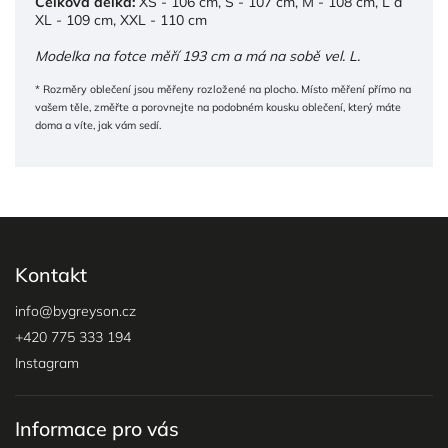
Celková délka:
XS - 106 cm, S - 107 cm, M - 108 cm, L a
XL - 109 cm, XXL - 110 cm
Modelka na fotce měří 193 cm a má na sobě vel. L.
* Rozměry oblečení jsou měřeny rozložené na plocho. Místo měření přímo na
vašem těle, změřte a porovnejte na podobném kousku oblečení, který máte
doma a víte, jak vám sedí.
Kontakt
info
@
bygreyson.cz
+420 775 333 194
Instagram
Informace pro vás