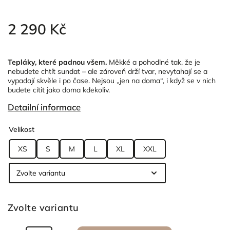
2 290 Kč
Tepláky, které padnou všem.
Měkké a pohodlné tak, že je
nebudete chtít sundat – ale zároveň drží tvar, nevytahají se a
vypadají skvěle i po čase.
Nejsou „jen na doma“, i když se v nich
budete cítit jako doma kdekoliv.
Detailní informace
Velikost
XS
S
M
L
XL
XXL
Zvolte variantu