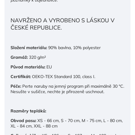
NAVRŽENO A VYROBENO S LÁSKOU V
ČESKÉ REPUBLICE.
Složení materiálu:
90% bavlna, 10% polyester
Gramáž:
320 g/m²
Původ materiálu:
EU
Certifikát:
OEKO-TEX Standard 100, class I.
Péče:
Perte naruby na jemný program při maximálně 30 °C.
Nesušte v sušičce, nechte je přirozeně uschnout.
Rozměry tepláků:
Obvod pasu:
XS - 66 cm, S - 70 cm, M - 75 cm, L - 80 cm,
XL - 84 cm, XXL - 88 cm