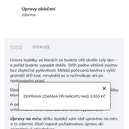
Úpravy oblečení
zdarma
POPIS
DISKUZE
Unisex tepláky, ve kterých se budete cítit skvěle celý den –
a pořád budete vypadat dobře. Střih padne většině postav
bez zbytečné pytlovitosti. Měkká počesaná bavlna s vyšší
gramáží drží tvar, nevytahá se a nežmolkuje ani po
opakovaném praní.
Elastický pas, kapsy a jednoduchý střih z nich dělají tepláky,
které si oblíbíte na doma, do města i na cesty.
DOPRAVA ZDARMA PŘI NÁKUPU NAD 3.000 KČ
A pokud toužíte po setu – máme k nim i mikinu a to v
unisex volné verzi nebo dámské lehce vypasované.
Úpravy na míru:
délku tepláků vám rádi upravíme na míru
a to zdarma. Stačí napsat požadovanou úpravu do
poznámky k objednávce.