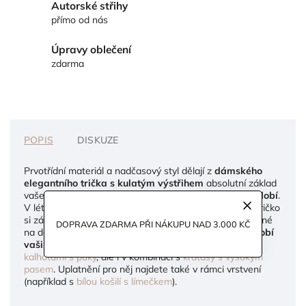
Autorské střihy
přímo od nás
Úpravy oblečení
zdarma
POPIS
DISKUZE
Prvotřídní materiál a nadčasový styl dělají z
dámského
elegantního trička s kulatým výstřihem
absolutní základ
vašeho šatníku, který
unosíte za každého ročního období
.
V létě vás příjemně ochladí a v zimě naopak zahřeje. Tričko
si zásluhou Tencelu drží svůj tvar, je neskutečně příjemné
DOPRAVA ZDARMA PŘI NÁKUPU NAD 3.000 KČ
na dotek a díky příměsi elastanu se
dokonale přizpůsobí
vašim křivkám
. Výborně bude vypadat s
volnými
kalhotami s puky
, ale i v kombinaci s
kraťasy s vysokým
pasem
. Uplatnění pro něj najdete také v rámci vrstvení
(například s
bílou košilí s límečkem
).