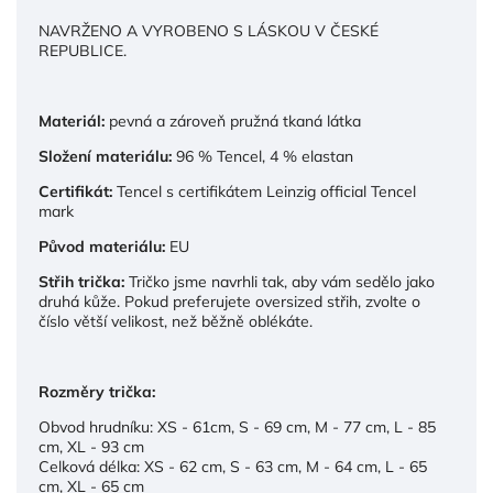
NAVRŽENO A VYROBENO S LÁSKOU V ČESKÉ
REPUBLICE.
Materiál:
pevná a zároveň pružná tkaná látka
Složení materiálu:
96 % Tencel, 4 % elastan
Certifikát:
Tencel s certifikátem Leinzig official Tencel
mark
Původ materiálu:
EU
Střih trička:
Tričko jsme navrhli tak, aby vám sedělo jako
druhá kůže. Pokud preferujete oversized střih, zvolte o
číslo větší velikost, než běžně oblékáte.
Rozměry trička:
Obvod hrudníku: XS - 61cm, S - 69 cm, M - 77 cm, L - 85
cm, XL - 93 cm
Celková délka: XS - 62 cm, S - 63 cm, M - 64 cm, L - 65
cm, XL - 65 cm