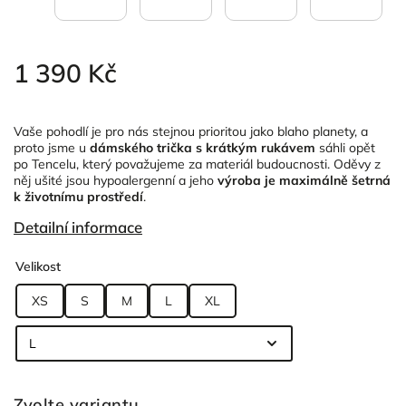
1 390 Kč
Vaše pohodlí je pro nás stejnou prioritou jako blaho planety, a
proto jsme u
dámského trička s krátkým rukávem
sáhli opět
po Tencelu, který považujeme za materiál budoucnosti. Oděvy z
něj ušité jsou hypoalergenní a jeho
výroba je maximálně šetrná
k životnímu prostředí
.
Detailní informace
Velikost
XS
S
M
L
XL
Zvolte variantu