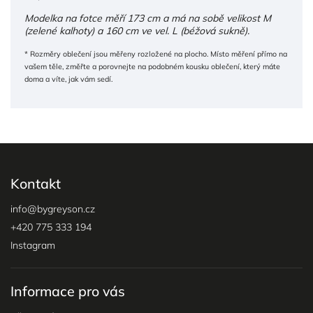
Modelka na fotce měří 173 cm a má na sobě velikost M
(zelené kalhoty) a 160 cm ve vel. L (béžová sukně).
* Rozměry oblečení jsou měřeny rozložené na plocho. Místo měření přímo na
vašem těle, změřte a porovnejte na podobném kousku oblečení, který máte
doma a víte, jak vám sedí.
Kontakt
info
@
bygreyson.cz
+420 775 333 194
Instagram
Informace pro vás