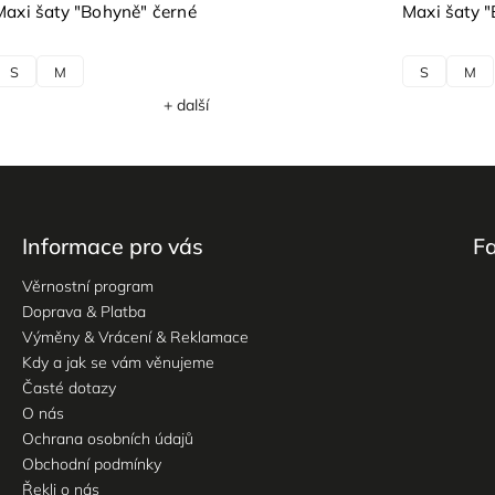
Maxi šaty "Bohyně" černé
Maxi šaty 
S
M
S
M
+ další
Informace pro vás
F
Věrnostní program
Doprava & Platba
Výměny & Vrácení & Reklamace
Kdy a jak se vám věnujeme
Časté dotazy
O nás
Ochrana osobních údajů
Obchodní podmínky
Řekli o nás