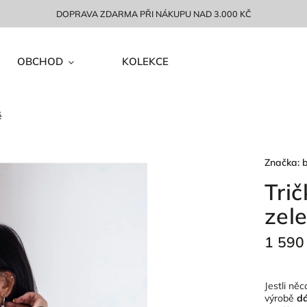
DOPRAVA ZDARMA PŘI NÁKUPU NAD 3.000 KČ
OBCHOD
KOLEKCE
é
Značka:
Tri
zel
1 590
Jestli něc
výrobě
dá