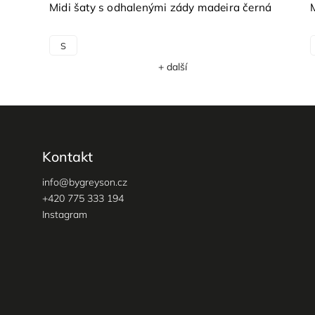
černé
Midi šaty s odhalenými zády madeira černá
S
+ další
Kontakt
info
@
bygreyson.cz
+420 775 333 194
Instagram