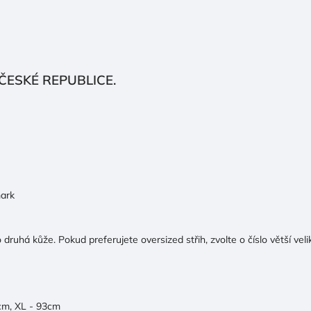
ESKÉ REPUBLICE.
mark
 druhá kůže. Pokud preferujete oversized střih, zvolte o číslo větší vel
cm, XL - 93cm