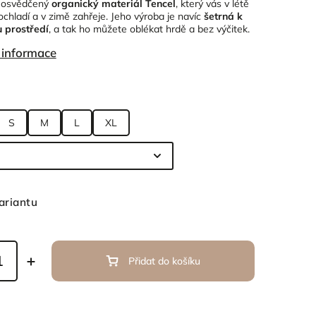
a osvědčený
organický materiál Tencel
, který vás v létě
ochladí a v zimě zahřeje. Jeho výroba je navíc
šetrná k
 prostředí
, a tak ho můžete oblékat hrdě a bez výčitek.
í informace
S
M
L
XL
ariantu
Přidat do košíku