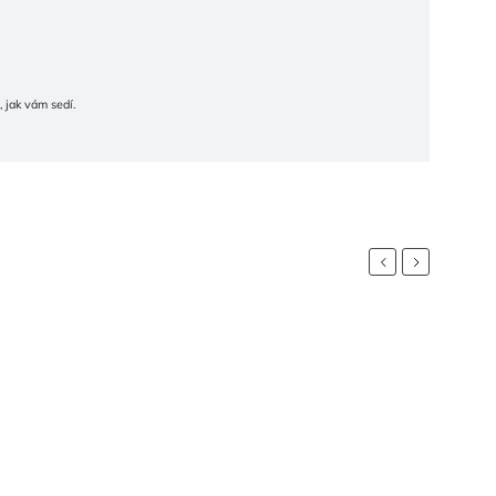
 jak vám sedí.
Previous
Next