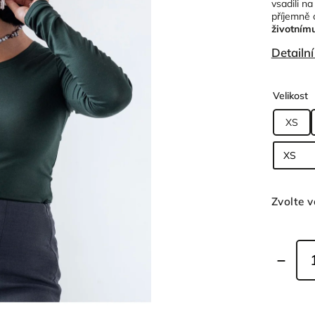
vsadili n
příjemně 
životnímu
Detailn
Velikost
XS
Zvolte v