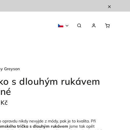
by Greyson
čko s dlouhým rukávem
ené
 Kč
o opravdu nikdy nevyjde z módy, pak je to kvalita. Při
mského trička s dlouhým rukávem
jsme tak opět