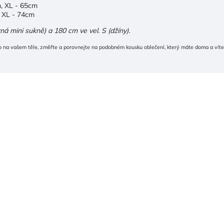
m, XL - 65cm
, XL - 74cm
á mini sukně) a 180 cm ve vel. S (džíny).
 na vašem těle, změřte a porovnejte na podobném kousku oblečení, který máte doma a víte,