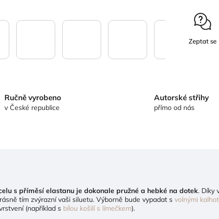
Zeptat se
Ručně vyrobeno
Autorské střihy
v České republice
přímo od nás
celu s příměsí elastanu je dokonale pružné a hebké na dotek
. Díky
krásně tím zvýrazní vaši siluetu. Výborně bude vypadat s
volnými kalho
vrstvení (například s
bílou košilí s límečkem
).