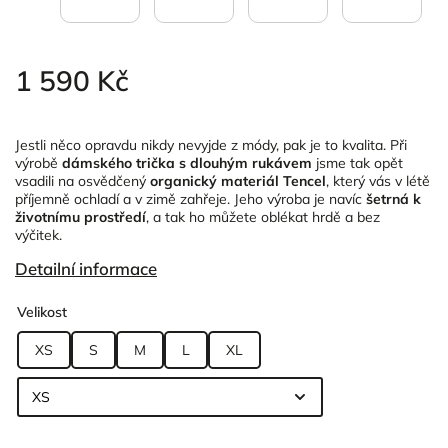
1 590 Kč
Jestli něco opravdu nikdy nevyjde z módy, pak je to kvalita. Při
výrobě
dámského trička s dlouhým rukávem
jsme tak opět
vsadili na osvědčený
organický materiál Tencel
, který vás v létě
příjemně ochladí a v zimě zahřeje. Jeho výroba je navíc
šetrná k
životnímu prostředí
, a tak ho můžete oblékat hrdě a bez
výčitek.
Detailní informace
Velikost
XS
S
M
L
XL