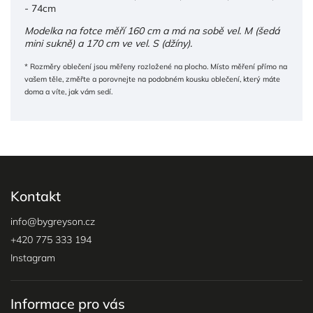
- 74cm
Modelka na fotce měří 160 cm a má na sobě vel. M (šedá
mini sukně) a 170 cm ve vel. S (džíny).
* Rozměry oblečení jsou měřeny rozložené na plocho. Místo měření přímo na
vašem těle, změřte a porovnejte na podobném kousku oblečení, který máte
doma a víte, jak vám sedí.
Kontakt
info
@
bygreyson.cz
+420 775 333 194
Instagram
Informace pro vás