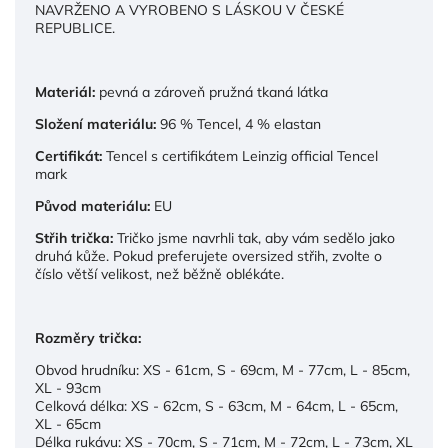
NAVRŽENO A VYROBENO S LÁSKOU V ČESKÉ
REPUBLICE.
Materiál:
pevná a zároveň pružná tkaná látka
Složení materiálu:
96 % Tencel, 4 % elastan
Certifikát:
Tencel s certifikátem Leinzig official Tencel
mark
Původ materiálu:
EU
Střih trička:
Tričko jsme navrhli tak, aby vám sedělo jako
druhá kůže. Pokud preferujete oversized střih, zvolte o
číslo větší velikost, než běžně oblékáte.
Rozměry trička:
Obvod hrudníku: XS - 61cm, S - 69cm, M - 77cm, L - 85cm,
XL - 93cm
Celková délka: XS - 62cm, S - 63cm, M - 64cm, L - 65cm,
XL - 65cm
Délka rukávu: XS - 70cm, S - 71cm, M - 72cm, L - 73cm, XL