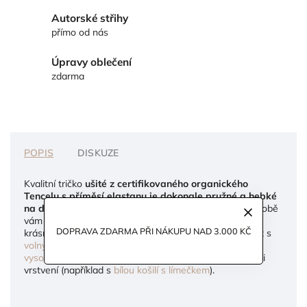
Autorské střihy
přímo od nás
Úpravy oblečení
zdarma
POPIS
DISKUZE
Kvalitní tričko
ušité z certifikovaného organického
Tencelu s příměsí elastanu je dokonale pružné a hebké
na dotek
. Díky vlastnostem materiálů použitých při výrobě
vám bude
sedět na postavě jako vaše druhá kůže
, a
DOPRAVA ZDARMA PŘI NÁKUPU NAD 3.000 KČ
krásně tím zvýrazní vaši siluetu. Výborně bude vypadat s
volnými kalhotami s puky
, ale i v kombinaci s
kraťasy s
vysokým pasem
. Uplatnění pro něj najdete také v rámci
vrstvení (například s
bílou košilí s límečkem
).