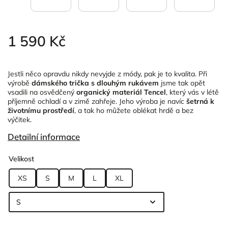
1 590 Kč
Jestli něco opravdu nikdy nevyjde z módy, pak je to kvalita. Při
výrobě
dámského trička s dlouhým rukávem
jsme tak opět
vsadili na osvědčený
organický materiál Tencel
, který vás v létě
příjemně ochladí a v zimě zahřeje. Jeho výroba je navíc
šetrná k
životnímu prostředí
, a tak ho můžete oblékat hrdě a bez
výčitek.
Detailní informace
Velikost
XS
S
M
L
XL