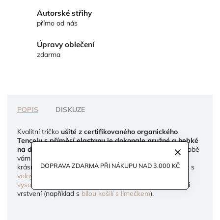
Autorské střihy
přímo od nás
Úpravy oblečení
zdarma
POPIS
DISKUZE
Kvalitní tričko
ušité z certifikovaného organického
Tencelu s příměsí elastanu je dokonale pružné a hebké
na dotek
. Díky vlastnostem materiálů použitých při výrobě
vám bude
sedět na postavě jako vaše druhá kůže
, a
DOPRAVA ZDARMA PŘI NÁKUPU NAD 3.000 KČ
krásně tím zvýrazní vaši siluetu. Výborně bude vypadat s
volnými kalhotami s puky
, ale i v kombinaci s
kraťasy s
vysokým pasem
. Uplatnění pro něj najdete také v rámci
vrstvení (například s
bílou košilí s límečkem
).