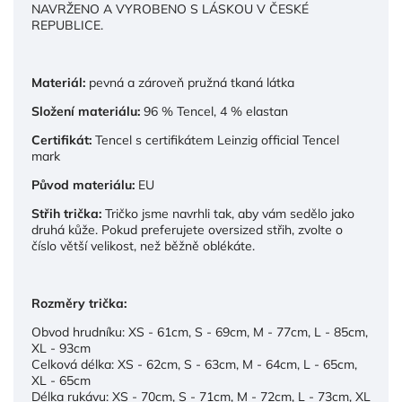
NAVRŽENO A VYROBENO S LÁSKOU V ČESKÉ
REPUBLICE.
Materiál:
pevná a zároveň pružná tkaná látka
Složení materiálu:
96 % Tencel, 4 % elastan
Certifikát:
Tencel s certifikátem Leinzig official Tencel
mark
Původ materiálu:
EU
Střih trička:
Tričko jsme navrhli tak, aby vám sedělo jako
druhá kůže. Pokud preferujete oversized střih, zvolte o
číslo větší velikost, než běžně oblékáte.
Rozměry trička:
Obvod hrudníku: XS - 61cm, S - 69cm, M - 77cm, L - 85cm,
XL - 93cm
Celková délka: XS - 62cm, S - 63cm, M - 64cm, L - 65cm,
XL - 65cm
Délka rukávu: XS - 70cm, S - 71cm, M - 72cm, L - 73cm, XL