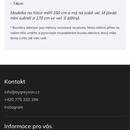
- 74cm
Modelka na fotce měří 160 cm a má na sobě vel. M (šedá
mini sukně) a 170 cm ve vel. S (džíny).
* Rozměry oblečení jsou měřeny rozložené na plocho. Místo měření přímo na
vašem těle, změřte a porovnejte na podobném kousku oblečení, který máte
doma a víte, jak vám sedí.
Kontakt
info
@
bygreyson.cz
+420 775 333 194
Instagram
Informace pro vás