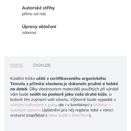
Autorské střihy
přímo od nás
Úpravy oblečení
zdarma
POPIS
DISKUZE
Kvalitní tričko
ušité z certifikovaného organického
Tencelu s příměsí elastanu je dokonale pružné a hebké
na dotek
. Díky vlastnostem materiálů použitých při výrobě
vám bude
sedět na postavě jako vaše druhá kůže
, a
krásně tím zvýrazní vaši siluetu. Výborně bude vypadat s
volnými kalhotami s puky
, ale i v kombinaci s
kraťasy s
vysokým pasem
. Uplatnění pro něj najdete také v rámci
vrstvení (například s
bílou košilí s límečkem
).