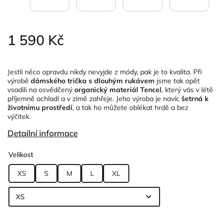
1 590 Kč
Jestli něco opravdu nikdy nevyjde z módy, pak je to kvalita. Při
výrobě
dámského trička s dlouhým rukávem
jsme tak opět
vsadili na osvědčený
organický materiál Tencel
, který vás v létě
příjemně ochladí a v zimě zahřeje. Jeho výroba je navíc
šetrná k
životnímu prostředí
, a tak ho můžete oblékat hrdě a bez
výčitek.
Detailní informace
Velikost
XS
S
M
L
XL