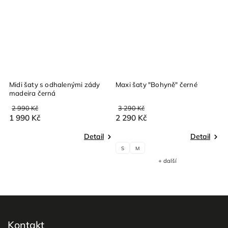
Midi šaty s odhalenými zády
Maxi šaty "Bohyně" černé
M
madeira černá
2 990 Kč
3 290 Kč
3
1 990 Kč
2 290 Kč
2
Detail
Detail
S
M
+ další
Kontakt