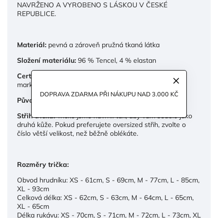
NAVRŽENO A VYROBENO S LÁSKOU V ČESKÉ
REPUBLICE.
Materiál:
pevná a zároveň pružná tkaná látka
Složení materiálu:
96 % Tencel, 4 % elastan
Certifikát:
Tencel s certifikátem Leinzig official Tencel
mark
DOPRAVA ZDARMA PŘI NÁKUPU NAD 3.000 KČ
Původ materiálu:
EU
Střih trička:
Tričko jsme navrhli tak, aby vám sedělo jako
druhá kůže. Pokud preferujete oversized střih, zvolte o
číslo větší velikost, než běžně oblékáte.
Rozměry trička:
Obvod hrudníku: XS - 61cm, S - 69cm, M - 77cm, L - 85cm,
XL - 93cm
Celková délka: XS - 62cm, S - 63cm, M - 64cm, L - 65cm,
XL - 65cm
Délka rukávu: XS - 70cm, S - 71cm, M - 72cm, L - 73cm, XL