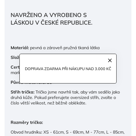
NAVRŽENO A VYROBENO S
LÁSKOU V ČESKÉ REPUBLICE.
Materiál:
pevná a zároveň pružná tkaná látka
Složení materiálu:
96 % Tencel, 4 % elastan
Certifikát:
Tencel s certifikátem Leinzig official Tencel
DOPRAVA ZDARMA PŘI NÁKUPU NAD 3.000 KČ
mark
Původ materiálu:
EU
Střih trička:
Tričko jsme navrhli tak, aby vám sedělo jako
druhá kůže. Pokud preferujete oversized střih, zvolte o
číslo větší velikost, než běžně oblékáte.
Rozměry trička:
Obvod hrudníku: XS - 61cm, S - 69cm, M - 77cm, L - 85cm,