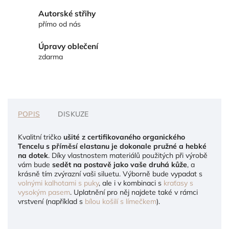
Autorské střihy
přímo od nás
Úpravy oblečení
zdarma
POPIS
DISKUZE
Kvalitní tričko
ušité z certifikovaného organického
Tencelu s příměsí elastanu je dokonale pružné a hebké
na dotek
. Díky vlastnostem materiálů použitých při výrobě
vám bude
sedět na postavě jako vaše druhá kůže
, a
krásně tím zvýrazní vaši siluetu. Výborně bude vypadat s
volnými kalhotami s puky
, ale i v kombinaci s
kraťasy s
vysokým pasem
. Uplatnění pro něj najdete také v rámci
vrstvení (například s
bílou košilí s límečkem
).