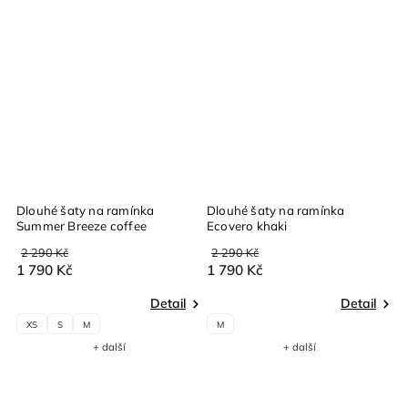
Dlouhé šaty na ramínka
Dlouhé šaty na ramínka
Summer Breeze coffee
Ecovero khaki
2 290 Kč
2 290 Kč
1 790 Kč
1 790 Kč
Detail
Detail
XS
S
M
M
+ další
+ další