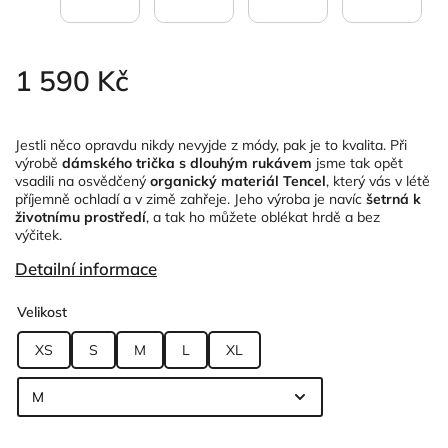
1 590 Kč
Jestli něco opravdu nikdy nevyjde z módy, pak je to kvalita. Při
výrobě
dámského trička s dlouhým rukávem
jsme tak opět
vsadili na osvědčený
organický materiál Tencel
, který vás v létě
příjemně ochladí a v zimě zahřeje. Jeho výroba je navíc
šetrná k
životnímu prostředí
, a tak ho můžete oblékat hrdě a bez
výčitek.
Detailní informace
Velikost
XS
S
M
L
XL