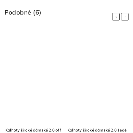
Podobné (6)
Previous
Next
Kalhoty široké dámské 2.0 off
Kalhoty široké dámské 2.0 šedé
K