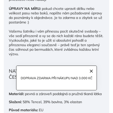
ÚPRAVY NA MÍRU:
pokud chcete upravit délku nebo
velikost pasu nebo boků, napište nám požadované úpravy
do poznámky k objednávce. Je to zdarma a o zbytek se už
postaráme :)
Vašemu šatníku i vám přinesou pocit skutečné svobody –
vše sedí přirozeně a vy se do nich každé ráno budete těšit.
Vyzkoušejte, jaké to je užít si absolutní pohodlí a
přirozenou eleganci současně – právě teď je ten správný
čas sáhnout po bermudách, které zvládnou každou letní
výzvu.
NAVRŽENO A VYROBENO S LÁSKOU V
ČESKÉ REPUBLICE.
DOPRAVA ZDARMA PŘI NÁKUPU NAD 3.000 KČ
Materiál:
pevná a zároveň poddajná a pružná tkaná látka
Složení:
58% Tencel, 39% bavlna, 3% elastan
Původ materiálu:
EU