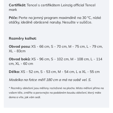
Certifikát:
Tencel s certifikátem Leinzig official Tencel
mark
Péče:
Perte na jemný program maximálně na 30 °C, nízké
otáčky, ideálně obrácené naruby. Nesušte v sušičce.
Rozměry kalhot:
Obvod pasu:
XS - 66 cm, S - 70 cm, M - 75 cm, L - 79 cm,
XL - 83cm
Obvod boků:
XS - 96 cm, S - 102 cm, M - 108 cm, L - 114
cm, XL - 60 cm
Délka:
XS - 52 cm, S - 53 cm, M - 54 cm, L a XL - 55 cm
Modelka na fotce měří 180 cm a má na sobě vel. S.
* Rozměry oblečení jsou měřeny rozložené na plocho. Místo měření přímo na
vašem těle, změřte a porovnejte na podobném kousku oblečení, který máte
doma a víte, jak vám sedí.