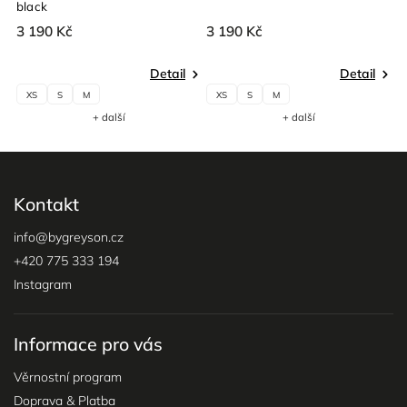
black
v
3 190 Kč
3 190 Kč
3
Detail
Detail
XS
S
M
XS
S
M
+ další
+ další
Kontakt
info
@
bygreyson.cz
+420 775 333 194
Instagram
Informace pro vás
Věrnostní program
Doprava & Platba