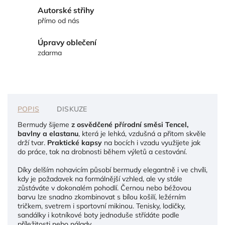
Autorské střihy
přímo od nás
Úpravy oblečení
zdarma
POPIS
DISKUZE
Bermudy šijeme
z osvědčené přírodní směsi Tencel,
bavlny a elastanu
, která je lehká, vzdušná a přitom skvěle
drží tvar.
Praktické kapsy
na bocích i vzadu využijete jak
do práce, tak na drobnosti během výletů a cestování.
Díky delším nohavicím působí bermudy elegantně i ve chvíli,
kdy je požadavek na formálnější vzhled, ale vy stále
zůstáváte v dokonalém pohodlí. Černou nebo béžovou
barvu lze snadno zkombinovat s bílou košilí, ležérním
tričkem, svetrem i sportovní mikinou. Tenisky, lodičky,
sandálky i kotníkové boty jednoduše střídáte podle
příležitosti nebo nálady.