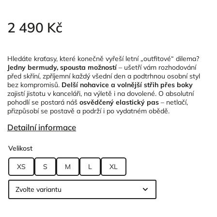
2 490 Kč
Hledáte kraťasy, které konečně vyřeší letní „outfitové“ dilema?
Jedny bermudy, spousta možností
– ušetří vám rozhodování
před skříní, zpříjemní každý všední den a podtrhnou osobní styl
bez kompromisů.
Delší nohavice a volnější střih přes boky
zajistí jistotu v kanceláři, na výletě i na dovolené. O absolutní
pohodlí se postará náš
osvědčený elastický pas
– netlačí,
přizpůsobí se postavě a podrží i po vydatném obědě.
Detailní informace
Velikost
XS
S
M
L
XL