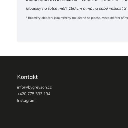
Modelky na fotce měří: 180 cm a má na sobě velikost S (
* Rozměry oblečení jsou měřeny rozložené na plocho. Místo měření přímo
Kontakt
info
@
bygreyson.cz
+420 775 333 194
Instagram