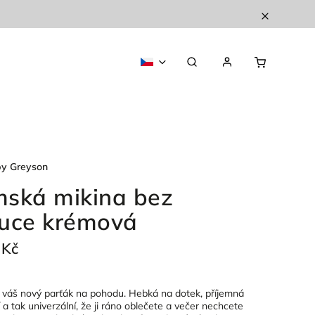
by Greyson
ská mikina bez
uce krémová
 Kč
– váš nový parťák na pohodu. Hebká na dotek, příjemná
 a tak univerzální, že ji ráno oblečete a večer nechcete