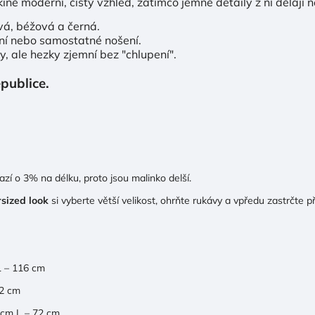
ě moderní, čistý vzhled, zatímco jemné detaily z ní dělají n
vá, béžová a černá.
ení nebo samostatné nošení.
ky, ale hezky zjemní bez "chlupení".
publice.
azí o 3% na délku, proto jsou malinko delší.
rsized look
si vyberte větší velikost, ohrňte rukávy a vpředu zastrčte p
L – 116 cm
62 cm
 cm L – 72 cm