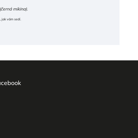
černá mikina).
 jak vám sedí.
acebook