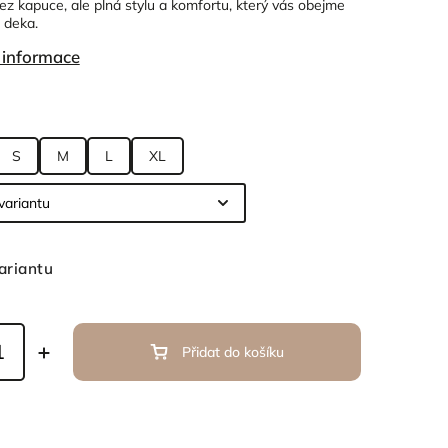
ez kapuce, ale plná stylu a komfortu, který vás obejme
á deka.
í informace
S
M
L
XL
ariantu
Přidat do košíku