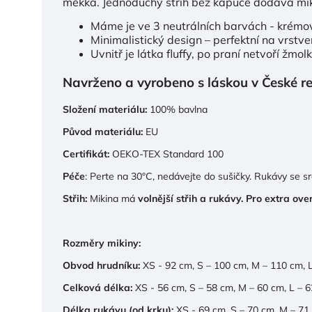
měkká. Jednoduchý střih bez kapuce dodává mikin
Máme je ve 3 neutrálních barvách - krémo
Minimalistický design – perfektní na vrstv
Uvnitř je látka fluffy, po praní netvoří žmol
Navrženo a vyrobeno s láskou v České re
Složení materiálu:
100% bavlna
Původ materiálu:
EU
Certifikát:
OEKO-TEX Standard 100
Péče
: Perte na 30°C, nedávejte do sušičky. Rukávy se sr
Střih:
Mikina má
volnější střih a rukávy. Pro extra ove
Rozměry mikiny:
Obvod hrudníku:
XS - 92 cm, S – 100 cm, M – 110 cm, 
Celková délka:
XS - 56 cm, S – 58 cm, M – 60 cm, L – 
Délka rukávu (od krku):
XS - 69 cm, S – 70 cm, M – 71