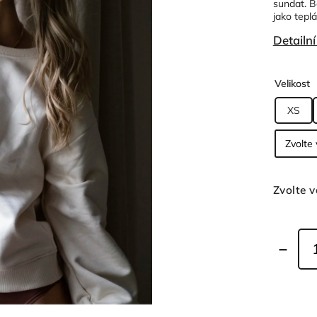
sundat. B
jako tepl
Detailn
Velikost
XS
Zvolte v