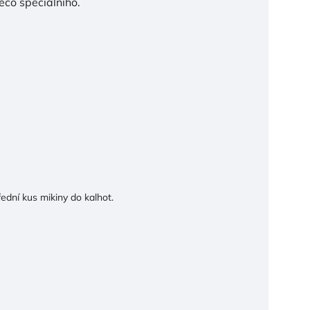
ěco speciálního.
řední kus mikiny do kalhot.