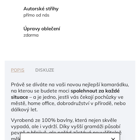
Autorské střihy
přímo od nás
Úpravy oblečení
zdarma
POPIS
DISKUZE
Právě se díváte na vaši novou nejlepší kamarádku,
na kterou se budete moci
spolehnout za každé
situace
– a je jedno, jestli vás čekají pochůzky ve
městě, home office, dobrodružství v přírodě, nebo
dálkový let.
Vyrobená ze 100% bavlny, která nejen skvěle
vypadá, ale i vydrží. Díky vyšší gramáži působí
pevně a hřejivě, ale pořád zůstává neuvěřitelně
měkká. Jednoduchý střih bez kapuce dodává