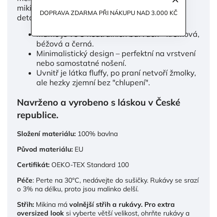
mikině moderní, čistý vzhled, zatímco jemné
DOPRAVA ZDARMA PŘI NÁKUPU NAD 3.000 KČ
detaily z ní dělají něco speciálního.
Máme je ve 3 neutrálních barvách - krémová,
béžová a černá.
Minimalistický design – perfektní na vrstvení
nebo samostatné nošení.
Uvnitř je látka fluffy, po praní netvoří žmolky,
ale hezky zjemní bez "chlupení".
Navrženo a vyrobeno s láskou v České
republice.
Složení materiálu:
100% bavlna
Původ materiálu:
EU
Certifikát:
OEKO-TEX Standard 100
Péče
: Perte na 30°C, nedávejte do sušičky. Rukávy se srazí
o 3% na délku, proto jsou malinko delší.
Střih:
Mikina má
volnější střih a rukávy. Pro extra
oversized look
si vyberte větší velikost, ohrňte rukávy a