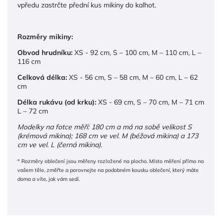
vpředu zastrčte přední kus mikiny do kalhot.
Rozměry mikiny:
Obvod hrudníku:
XS - 92 cm, S – 100 cm, M – 110 cm, L –
116 cm
Celková délka:
XS - 56 cm, S – 58 cm, M – 60 cm, L – 62
cm
Délka rukávu (od krku):
XS - 69 cm, S – 70 cm, M – 71 cm
L – 72 cm
Modelky na fotce měří: 180 cm a má na sobě velikost S
(krémová mikina); 168 cm ve vel. M (béžová mikina) a 173
cm ve vel. L (černá mikina).
* Rozměry oblečení jsou měřeny rozložené na plocho. Místo měření přímo na
vašem těle, změřte a porovnejte na podobném kousku oblečení, který máte
doma a víte, jak vám sedí.