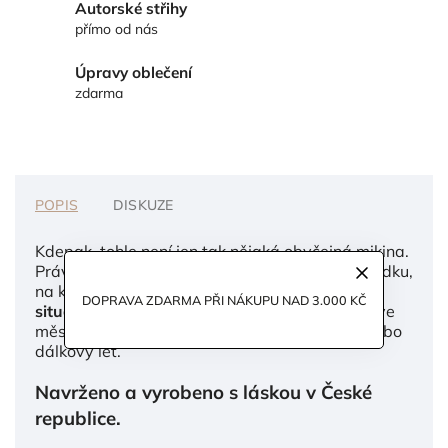
Autorské střihy
přímo od nás
Úpravy oblečení
zdarma
POPIS
DISKUZE
Kdepak, tohle není jen tak nějaká obyčejná mikina.
Právě se díváte na vaši novou nejlepší kamarádku,
na kterou se budete moci
spolehnout za každé
DOPRAVA ZDARMA PŘI NÁKUPU NAD 3.000 KČ
situace
– a je jedno, jestli vás čekají pochůzky ve
městě, home office, dobrodružství v přírodě, nebo
dálkový let.
Navrženo a vyrobeno s láskou v České
republice.