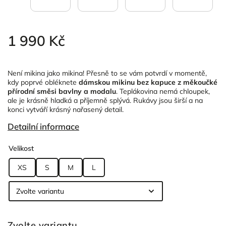
1 990 Kč
Není mikina jako mikina! Přesně to se vám potvrdí v momentě,
kdy poprvé obléknete
dámskou mikinu bez kapuce z měkoučké
přírodní směsi bavlny a modalu
. Teplákovina nemá chloupek,
ale je krásně hladká a příjemně splývá. Rukávy jsou širší a na
konci vytváří krásný nařasený detail.
Detailní informace
Velikost
XS
S
M
L
Zvolte variantu