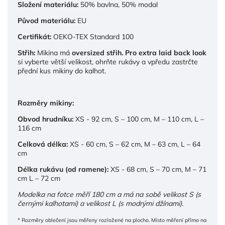
Složení materiálu:
50% bavlna, 50% modal
Původ materiálu:
EU
Certifikát:
OEKO-TEX Standard 100
Střih:
Mikina má
oversized střih. Pro extra laid back look
si vyberte větší velikost, ohrňte rukávy a vpředu zastrčte
přední kus mikiny do kalhot.
Rozměry mikiny:
Obvod hrudníku:
XS - 92 cm, S – 100 cm, M – 110 cm, L –
116 cm
Celková délka:
XS - 60 cm, S – 62 cm, M – 63 cm, L – 64
cm
Délka rukávu (od ramene):
XS - 68 cm, S – 70 cm, M – 71
cm L – 72 cm
Modelka na fotce měří 180 cm a má na sobě velikost S (s
černými kalhotami) a velikost L (s modrými džínami).
* Rozměry oblečení jsou měřeny rozložené na plocho. Místo měření přímo na