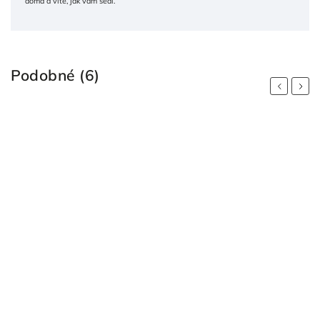
doma a víte, jak vám sedí.
Podobné (6)
Previous
Next