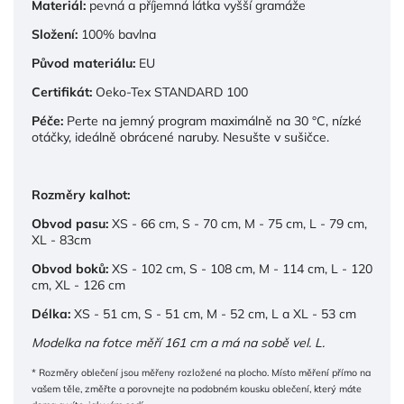
Materiál:
pevná a příjemná látka vyšší gramáže
Složení:
100% bavlna
Původ materiálu:
EU
Certifikát:
Oeko-Tex STANDARD 100
Péče:
Perte na jemný program maximálně na 30 °C, nízké
otáčky, ideálně obrácené naruby. Nesušte v sušičce.
Rozměry kalhot:
Obvod pasu:
XS - 66 cm, S - 70 cm, M - 75 cm, L - 79 cm,
XL - 83cm
Obvod boků:
XS - 102 cm, S - 108 cm, M - 114 cm, L - 120
cm, XL - 126 cm
Délka:
XS - 51 cm, S - 51 cm, M - 52 cm, L a XL - 53 cm
Modelka na fotce měří 161 cm a má na sobě vel. L.
* Rozměry oblečení jsou měřeny rozložené na plocho. Místo měření přímo na
vašem těle, změřte a porovnejte na podobném kousku oblečení, který máte