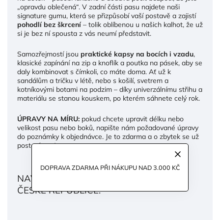
„opravdu oblečená“. V zadní části pasu najdete naši
signature gumu, která se přizpůsobí vaší postavě a zajistí
pohodlí bez škrcení
– tolik oblíbenou u našich kalhot, že už
si je bez ní spousta z vás neumí představit.
Samozřejmostí jsou
praktické kapsy na bocích i vzadu
,
klasické zapínání na zip a knoflík a poutka na pásek, aby se
daly kombinovat s čímkoli, co máte doma. Ať už k
sandálům a tričku v létě, nebo s košilí, svetrem a
kotníkovými botami na podzim – díky univerzálnímu střihu a
materiálu se stanou kouskem, po kterém sáhnete celý rok.
ÚPRAVY NA MÍRU:
pokud chcete upravit délku nebo
velikost pasu nebo boků, napište nám požadované úpravy
do poznámky k objednávce. Je to zdarma a o zbytek se už
postaráme :)
DOPRAVA ZDARMA PŘI NÁKUPU NAD 3.000 KČ
NAVRŽENO A VYROBENO S LÁSKOU V
ČESKÉ REPUBLICE.