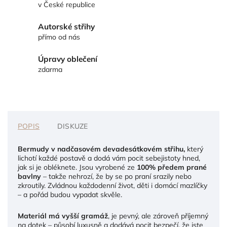
v České republice
Autorské střihy
přímo od nás
Úpravy oblečení
zdarma
POPIS
DISKUZE
Bermudy v nadčasovém devadesátkovém střihu,
který
lichotí každé postavě a dodá vám pocit sebejistoty hned,
jak si je obléknete. Jsou vyrobené ze
100% předem prané
bavlny
– takže nehrozí, že by se po praní srazily nebo
zkroutily. Zvládnou každodenní život, děti i domácí mazlíčky
– a pořád budou vypadat skvěle.
Materiál má vyšší gramáž
, je pevný, ale zároveň příjemný
na dotek – působí luxusně a dodává pocit bezpečí, že jste