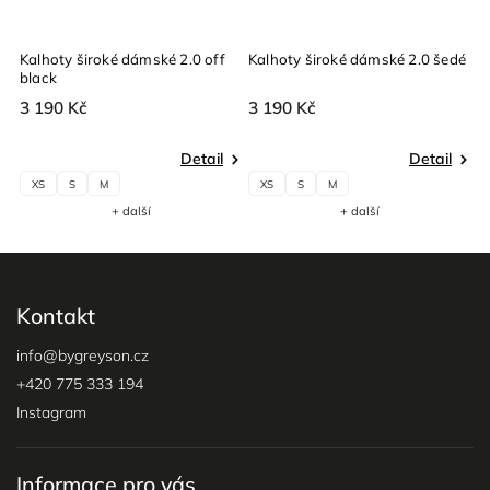
Kalhoty široké dámské 2.0 off
Kalhoty široké dámské 2.0 šedé
K
black
v
3 190 Kč
3 190 Kč
3
Detail
Detail
XS
S
M
XS
S
M
+ další
+ další
Kontakt
info
@
bygreyson.cz
+420 775 333 194
Instagram
Informace pro vás