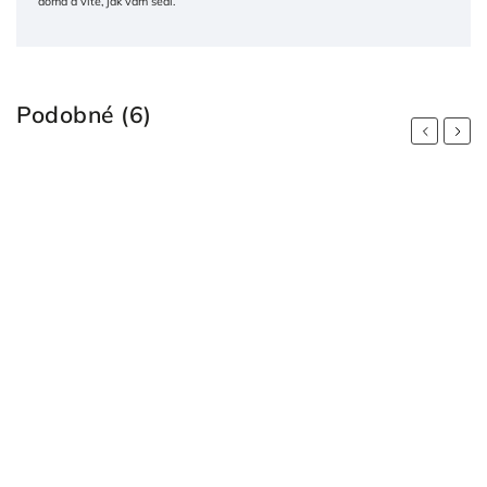
doma a víte, jak vám sedí.
Podobné (6)
Previous
Next