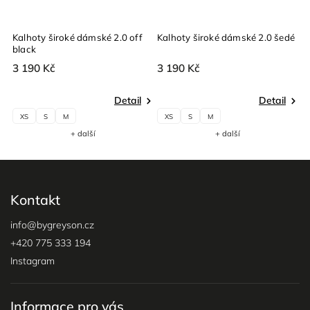
Kalhoty široké dámské 2.0 off
Kalhoty široké dámské 2.0 šedé
K
black
v
3 190 Kč
3 190 Kč
3
Detail
Detail
XS
S
M
XS
S
M
+ další
+ další
Kontakt
info
@
bygreyson.cz
+420 775 333 194
Instagram
Informace pro vás