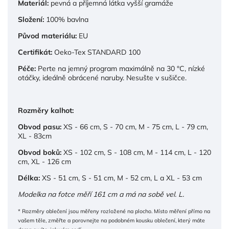
Materiál:
pevná a příjemná látka vyšší gramáže
Složení:
100% bavlna
Původ materiálu:
EU
Certifikát:
Oeko-Tex STANDARD 100
Péče:
Perte na jemný program maximálně na 30 °C, nízké
otáčky, ideálně obrácené naruby. Nesušte v sušičce.
Rozměry kalhot:
Obvod pasu:
XS - 66 cm, S - 70 cm, M - 75 cm, L - 79 cm,
XL - 83cm
Obvod boků:
XS - 102 cm, S - 108 cm, M - 114 cm, L - 120
cm, XL - 126 cm
Délka:
XS - 51 cm, S - 51 cm, M - 52 cm, L a XL - 53 cm
Modelka na fotce měří 161 cm a má na sobě vel. L.
* Rozměry oblečení jsou měřeny rozložené na plocho. Místo měření přímo na
vašem těle, změřte a porovnejte na podobném kousku oblečení, který máte