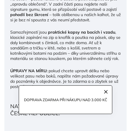
„opravdu oblečená“. V zadní části pasu najdete naši
signature gumu, která se přizpůsobí vaší postavě a zajistí
pohodlí bez škrcení
– tolik oblíbenou u našich kalhot, že už
si je bez ní spousta z vás neumí představit.
Samozřejmostí jsou
praktické kapsy na bocích i vzadu
,
klasické zapínání na zip a knoflík a poutka na pásek, aby se
daly kombinovat s čímkoli, co máte doma. Ať už k
sandálům a tričku v létě, nebo s košilí, svetrem a
kotníkovými botami na podzim – díky univerzálnímu střihu a
materiálu se stanou kouskem, po kterém sáhnete celý rok.
ÚPRAVY NA MÍRU:
pokud chcete upravit délku nebo
velikost pasu nebo boků, napište nám požadované úpravy
do poznámky k objednávce. Je to zdarma a o zbytek se už
postaráme :)
DOPRAVA ZDARMA PŘI NÁKUPU NAD 3.000 KČ
NAVRŽENO A VYROBENO S LÁSKOU V
ČESKÉ REPUBLICE.