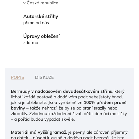
v České republice
Autorské střihy
přímo od nás
Úpravy oblečení
zdarma
POPIS
DISKUZE
Bermudy v nadčasovém devadesátkovém střihu,
který
lichotí každé postavě a dodá vám pocit sebejistoty hned,
jak si je obléknete. Jsou vyrobené ze
100% předem prané
bavlny
– takže nehrozí, že by se po praní srazily nebo
zkroutily. Zvládnou každodenní život, děti i domácí mazlíčky
– a pořád budou vypadat skvěle.
Materiál má vyšší gramáž
, je pevný, ale zároveň příjemný
na dotek – působí luxusně a dodává pocit bezpečí, že jste