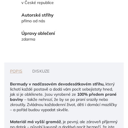
v České republice
Autorské střihy
přímo od nás
Úpravy oblečení
zdarma
POPIS
DISKUZE
Bermudy v nadčasovém devadesátkovém střihu,
který
lichotí každé postavě a dodá vám pocit sebejistoty hned,
jak si je obléknete. Jsou vyrobené ze
100% předem prané
bavlny
– takže nehrozí, že by se po praní srazily nebo
zkroutily. Zvládnou každodenní život, děti i domácí mazlíčky
– a pořád budou vypadat skvěle.
Materiál má vyšší gramáž
, je pevný, ale zároveň příjemný
na dotek – působí luxusně a dodává pocit bezpečí, že jste