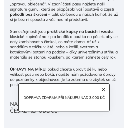
„opravdu oblečená“. V zadní části pasu najdete naši
signature gumu, která se přizpůsobí vaší postavě a zajistí
pohodlí bez škrcení
– tolik oblíbenou u našich kalhot, že už
si je bez ní spousta z vás neumí představit.
Samozřejmostí jsou
praktické kapsy na bocích i vzadu
,
klasické zapínání na zip a knoflík a poutka na pásek, aby se
daly kombinovat s čímkoli, co máte doma. Ať už k
sandálům a tričku v létě, nebo s košilí, svetrem a
kotníkovými botami na podzim – díky univerzálnímu střihu a
materiálu se stanou kouskem, po kterém sáhnete celý rok.
ÚPRAVY NA MÍRU:
pokud chcete upravit délku nebo
velikost pasu nebo boků, napište nám požadované úpravy
do poznámky k objednávce. Je to zdarma a o zbytek se už
postaráme :)
DOPRAVA ZDARMA PŘI NÁKUPU NAD 3.000 KČ
NAVRŽENO A VYROBENO S LÁSKOU V
ČESKÉ REPUBLICE.