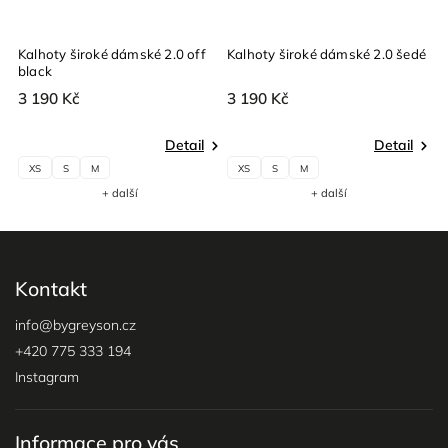
Kalhoty široké dámské 2.0 off
Kalhoty široké dámské 2.0 šedé
K
black
v
3 190 Kč
3 190 Kč
3
Detail
Detail
XS
S
M
XS
S
M
+ další
+ další
Kontakt
info
@
bygreyson.cz
+420 775 333 194
Instagram
Informace pro vás