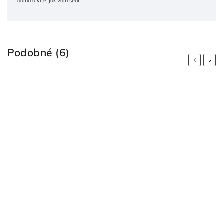
doma a víte, jak vám sedí.
Podobné (6)
Previous
Next