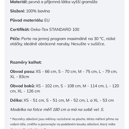
Materiál:
pevná a příjemná látka vyšší gramáže
Složení:
100% bavlna
Původ materiálu:
EU
Certifikát:
Oeko-Tex STANDARD 100
Péče:
Perte na jemný program maximálně na 30 °C, nízké
otáčky, ideálně obrácené naruby. Nesušte v sušičce.
Rozměry kalhot:
Obvod pasu:
XS - 66 cm, S - 70 cm, M - 75 cm, L - 79 cm,
XL - 83cm
Obvod boků:
XS - 102 cm, S - 108 cm, M - 114 cm, L - 120
cm, XL - 126 cm
Délka:
XS - 51 cm, S - 51 cm, M - 52 cm, L a XL - 53 cm
Modelka na fotce měří 180
cm a má na sobě vel. S.
* Rozměry oblečení jsou měřeny rozložené na plocho. Místo měření přímo na
vašem těle, změřte a porovnejte na podobném kousku oblečení, který máte