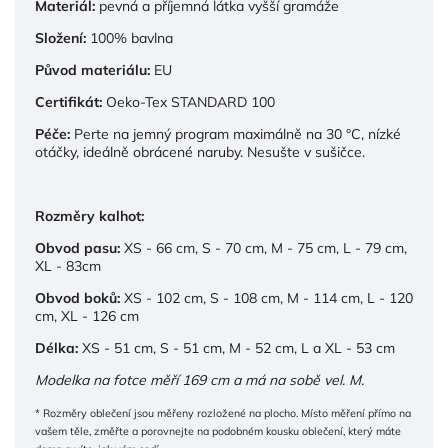
Materiál:
pevná a příjemná látka vyšší gramáže
Složení:
100% bavlna
Původ materiálu:
EU
Certifikát:
Oeko-Tex STANDARD 100
Péče:
Perte na jemný program maximálně na 30 °C, nízké
otáčky, ideálně obrácené naruby. Nesušte v sušičce.
Rozměry kalhot:
Obvod pasu:
XS - 66 cm, S - 70 cm, M - 75 cm, L - 79 cm,
XL - 83cm
Obvod boků:
XS - 102 cm, S - 108 cm, M - 114 cm, L - 120
cm, XL - 126 cm
Délka:
XS - 51 cm, S - 51 cm, M - 52 cm, L a XL - 53 cm
Modelka na fotce měří 169
cm a má na sobě vel. M.
* Rozměry oblečení jsou měřeny rozložené na plocho. Místo měření přímo na
vašem těle, změřte a porovnejte na podobném kousku oblečení, který máte