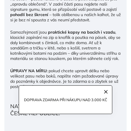
„opravdu oblečená“. V zadní části pasu najdete naši
signature gumu, která se přizpůsobí vaší postavě a zajistí
pohodlí bez škrcení
– tolik oblíbenou u našich kalhot, že už
si je bez ní spousta z vás neumí představit.
Samozřejmostí jsou
praktické kapsy na bocích i vzadu
,
klasické zapínání na zip a knoflík a poutka na pásek, aby se
daly kombinovat s čímkoli, co máte doma. Ať už k
sandálům a tričku v létě, nebo s košilí, svetrem a
kotníkovými botami na podzim – díky univerzálnímu střihu a
materiálu se stanou kouskem, po kterém sáhnete celý rok.
ÚPRAVY NA MÍRU:
pokud chcete upravit délku nebo
velikost pasu nebo boků, napište nám požadované úpravy
do poznámky k objednávce. Je to zdarma a o zbytek se už
postaráme :)
DOPRAVA ZDARMA PŘI NÁKUPU NAD 3.000 KČ
NAVRŽENO A VYROBENO S LÁSKOU V
ČESKÉ REPUBLICE.