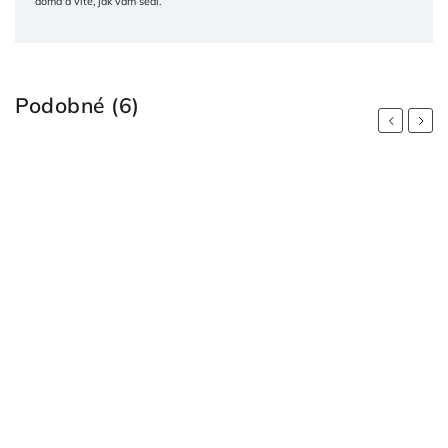
doma a víte, jak vám sedí.
Podobné (6)
Previous
Next