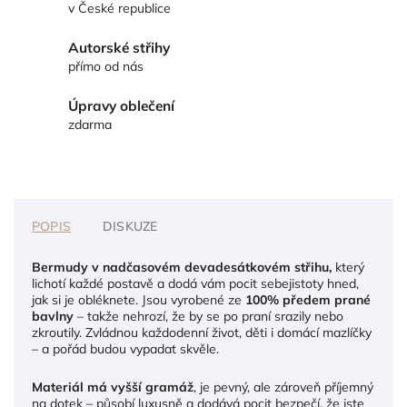
v České republice
Autorské střihy
přímo od nás
Úpravy oblečení
zdarma
POPIS
DISKUZE
Bermudy v nadčasovém devadesátkovém střihu,
který
lichotí každé postavě a dodá vám pocit sebejistoty hned,
jak si je obléknete. Jsou vyrobené ze
100% předem prané
bavlny
– takže nehrozí, že by se po praní srazily nebo
zkroutily. Zvládnou každodenní život, děti i domácí mazlíčky
– a pořád budou vypadat skvěle.
Materiál má vyšší gramáž
, je pevný, ale zároveň příjemný
na dotek – působí luxusně a dodává pocit bezpečí, že jste