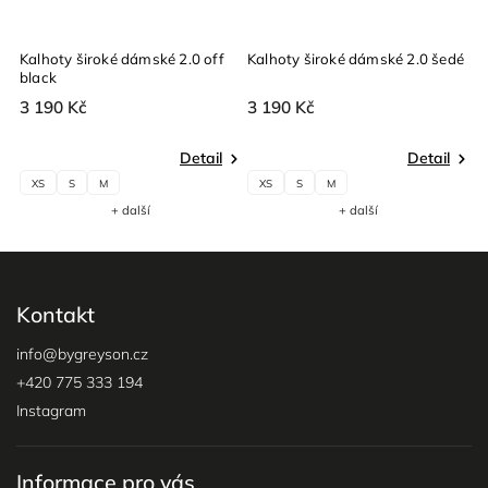
Kalhoty široké dámské 2.0 off
Kalhoty široké dámské 2.0 šedé
K
black
v
3 190 Kč
3 190 Kč
3
Detail
Detail
XS
S
M
XS
S
M
+ další
+ další
Kontakt
info
@
bygreyson.cz
+420 775 333 194
Instagram
Informace pro vás