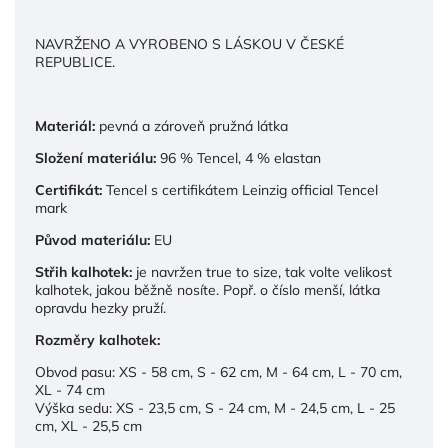
NAVRŽENO A
VYROBENO S LÁSKOU V ČESKÉ
REPUBLICE.
Materiál:
pevná a zároveň pružná látka
Složení materiálu:
96 % Tencel, 4 % elastan
Certifikát:
Tencel s certifikátem Leinzig official Tencel
mark
Původ materiálu:
EU
Střih kalhotek:
je navržen true to size, tak volte velikost
kalhotek, jakou běžně nosíte. Popř. o číslo menší, látka
opravdu hezky pruží.
Rozměry kalhotek:
Obvod pasu: XS - 58 cm, S - 62 cm, M - 64 cm, L - 70 cm,
XL - 74 cm
Výška sedu: XS - 23,5 cm, S - 24 cm, M - 24,5 cm, L - 25
cm, XL - 25,5 cm