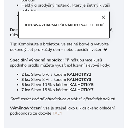
Hebký a prodyšný materiál, který je šetrný k vaší
pokožce.
Design, který tvaruje postavu a zvýrazňuje vaše
křivky.
DOPRAVA ZDARMA PŘI NÁKUPU NAD 3.000 KČ
Dostupné barvy:
Černá, tělová mauve, zelená, krémová,
růžová a malina.
Tip:
Kombinujte s braletkou ve stejné barvě a vytvořte
dokonalý set pro každý den – nebo speciální večer. ❤️
Speciální výhodná nabídka:
Při nákupu více kusů
spodního prádla můžete využít exkluzivní slevové kódy:
2 ks:
Sleva 5 % s kódem
KALHOTKY2
3 ks:
Sleva 8 % s kódem
KALHOTKY3
5 ks:
Sleva 10 % s kódem
KALHOTKY5
7 ks:
Sleva 15 % s kódem
KALHOTKY7
Stačí zadat kód při objednávce a užít si výhodnější nákup!
Výměna/vrácení:
vše je stejné jako u klasického oblečení,
podrobnosti ze dozvíte
TADY