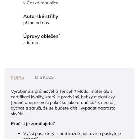
v České republice
Autorské střihy
přímo od nás
Úpravy oblečení
zdarma
POPIS
DISKUZE
Vyrobené z prémiového Tencel™ Modal materiálu s
certifikací kvality, který je prodyšný, hebký a elastický.
Jemně obepne vaši pokožku jako druhá kůže, nechá ji
dýchat a zaručí, že se budete cítit i vypadat naprosto
skvěle.
Proč si je zamilujete?
Vyšší pas, který lichotí každé postavě a poskytuje
pohodlí.