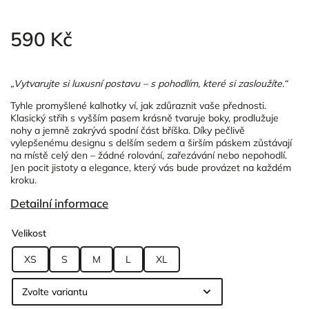
590 Kč
„Vytvarujte si luxusní postavu – s pohodlím, které si zasloužíte.“
Tyhle promyšlené kalhotky ví, jak zdůraznit vaše přednosti.
Klasický střih s vyšším pasem krásně tvaruje boky, prodlužuje
nohy a jemně zakrývá spodní část bříška. Díky pečlivě
vylepšenému designu s delším sedem a širším páskem zůstávají
na místě celý den – žádné rolování, zařezávání nebo nepohodlí.
Jen pocit jistoty a elegance, který vás bude provázet na každém
kroku.
Detailní informace
Velikost
XS
S
M
L
XL