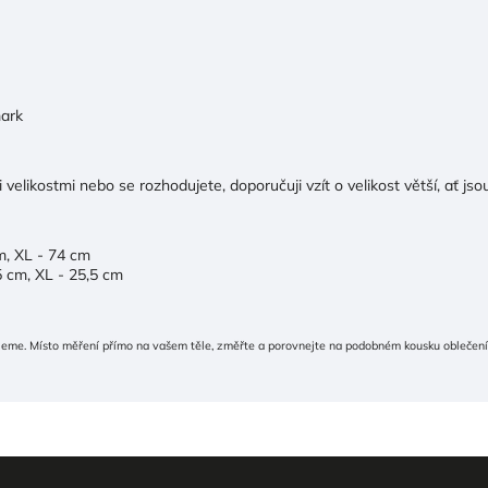
mark
 velikostmi nebo se rozhodujete, doporučuji vzít o velikost větší, ať js
m, XL - 74 cm
5 cm, XL - 25,5 cm
jeme. Místo měření přímo na vašem těle, změřte a porovnejte na podobném kousku oblečení, 