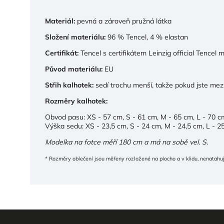
Materiál:
pevná a zároveň pružná látka
Složení materiálu:
96 % Tencel, 4 % elastan
Certifikát:
Tencel s certifikátem Leinzig official Tencel 
Původ materiálu:
EU
Střih kalhotek:
sedí trochu menší, takže pokud jste mezi
Rozměry kalhotek:
Obvod pasu: XS - 57 cm, S - 61 cm, M - 65 cm, L - 70 c
Výška sedu: XS - 23,5 cm, S - 24 cm, M - 24,5 cm, L - 2
Modelka na fotce měří 180 cm a má na sobě vel. S.
* Rozměry oblečení jsou měřeny rozložené na plocho a v klidu, nenatahu