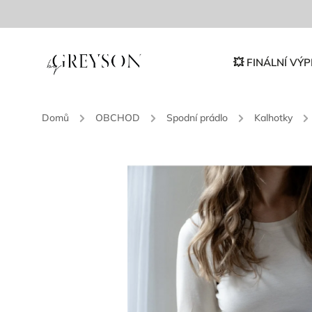
💥 FINÁLNÍ VÝP
Domů
/
OBCHOD
/
Spodní prádlo
/
Kalhotky
/