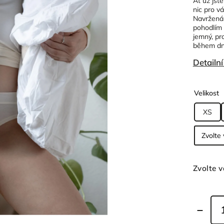
Ať už jste
nic pro v
Navržená 
pohodlím 
jemný, pr
během dn
Detailn
Velikost
XS
Zvolte v