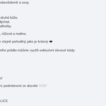
t sebevědomě a sexy.
 druhá kůže.
dýchat.
alhotky.
 růžová a malina.
e stejně pohodlný, jako je krásný. ❤️
ního prádla můžete využít exkluzivní slevové kódy:
p!
ní, podrobnosti ze dozvíte
TADY
LICE.