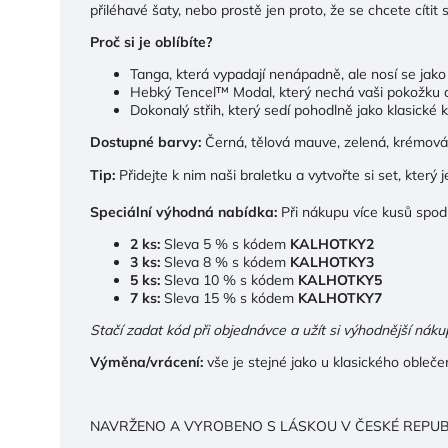
přiléhavé šaty, nebo prostě jen proto, že se chcete cíti
Proč si je oblíbíte?
Tanga, která vypadají nenápadně, ale nosí se jako
Hebký Tencel™ Modal, který nechá vaši pokožku 
Dokonalý střih, který sedí pohodlně jako klasické k
Dostupné barvy:
Černá, tělová mauve, zelená, krémová,
Tip:
Přidejte k nim naši braletku a vytvořte si set, který j
Speciální výhodná nabídka:
Při nákupu více kusů spod
2 ks:
Sleva 5 % s kódem
KALHOTKY2
3 ks:
Sleva 8 % s kódem
KALHOTKY3
5 ks:
Sleva 10 % s kódem
KALHOTKY5
7 ks:
Sleva 15 % s kódem
KALHOTKY7
Stačí zadat kód při objednávce a užít si výhodnější náku
Výměna/vrácení:
vše je stejné jako u klasického obleče
NAVRŽENO A
VYROBENO S LÁSKOU V ČESKÉ REPUB