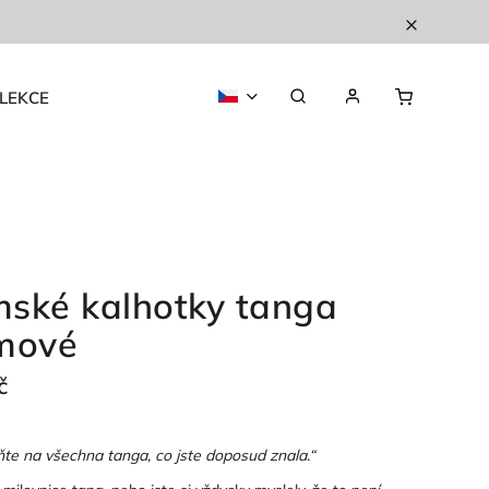
LEKCE
ské kalhotky tanga
mové
č
e na všechna tanga, co jste doposud znala.“