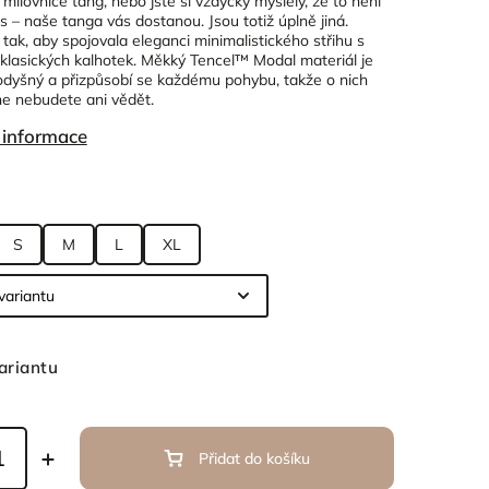
 milovnice tang, nebo jste si vždycky myslely, že to není
ás – naše tanga vás dostanou. Jsou totiž úplně jiná.
tak, aby spojovala eleganci minimalistického střihu s
klasických kalhotek. Měkký Tencel™ Modal materiál je
odyšný a přizpůsobí se každému pohybu, takže o nich
e nebudete ani vědět.
í informace
S
M
L
XL
ariantu
Přidat do košíku