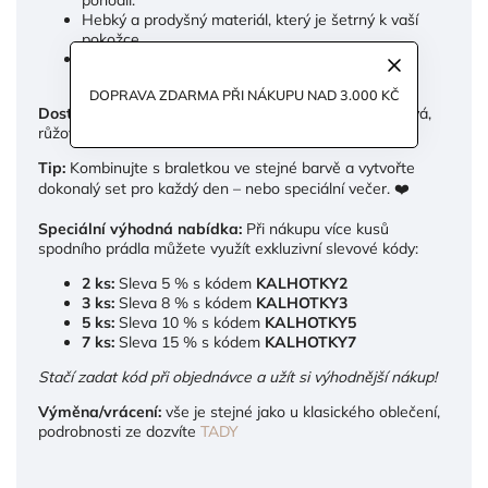
Hebký a prodyšný materiál, který je šetrný k vaší
pokožce.
Design, který tvaruje postavu a zvýrazňuje vaše
křivky.
DOPRAVA ZDARMA PŘI NÁKUPU NAD 3.000 KČ
Dostupné barvy:
Černá, mauve tělová, zelená, krémová,
růžová a malina.
Tip:
Kombinujte s braletkou ve stejné barvě a vytvořte
dokonalý set pro každý den – nebo speciální večer. ❤️
Speciální výhodná nabídka:
Při nákupu více kusů
spodního prádla můžete využít exkluzivní slevové kódy:
2 ks:
Sleva 5 % s kódem
KALHOTKY2
3 ks:
Sleva 8 % s kódem
KALHOTKY3
5 ks:
Sleva 10 % s kódem
KALHOTKY5
7 ks:
Sleva 15 % s kódem
KALHOTKY7
Stačí zadat kód při objednávce a užít si výhodnější nákup!
Výměna/vrácení:
vše je stejné jako u klasického oblečení,
podrobnosti ze dozvíte
TADY