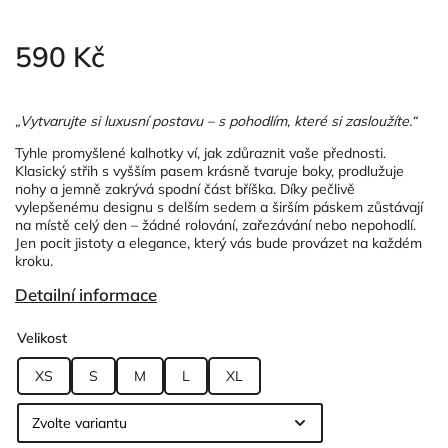
590 Kč
„Vytvarujte si luxusní postavu – s pohodlím, které si zasloužíte.“
Tyhle promyšlené kalhotky ví, jak zdůraznit vaše přednosti.
Klasický střih s vyšším pasem krásně tvaruje boky, prodlužuje
nohy a jemně zakrývá spodní část bříška. Díky pečlivě
vylepšenému designu s delším sedem a širším páskem zůstávají
na místě celý den – žádné rolování, zařezávání nebo nepohodlí.
Jen pocit jistoty a elegance, který vás bude provázet na každém
kroku.
Detailní informace
Velikost
XS
S
M
L
XL