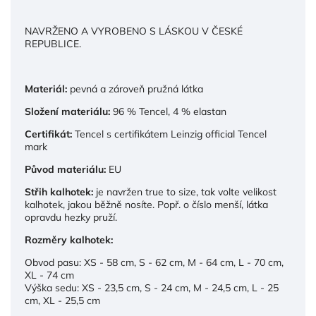
NAVRŽENO A
VYROBENO S LÁSKOU V ČESKÉ
REPUBLICE.
Materiál:
pevná a zároveň pružná látka
Složení materiálu:
96 % Tencel, 4 % elastan
Certifikát:
Tencel s certifikátem Leinzig official Tencel
mark
Původ materiálu:
EU
Střih kalhotek:
je navržen true to size, tak volte velikost
kalhotek, jakou běžně nosíte. Popř. o číslo menší, látka
opravdu hezky pruží.
Rozměry kalhotek:
Obvod pasu: XS - 58 cm, S - 62 cm, M - 64 cm, L - 70 cm,
XL - 74 cm
Výška sedu: XS - 23,5 cm, S - 24 cm, M - 24,5 cm, L - 25
cm, XL - 25,5 cm