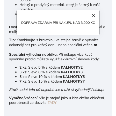
Hebký a prodyšný materiál, který je šetrný k vaší
pokožce.
Design, který tvaruje postavu a zvýrazňuje vaše
křivky.
DOPRAVA ZDARMA PŘI NÁKUPU NAD 3.000 KČ
Dostupné barvy:
Černá, mauve tělová, krémová, růžová a
malina.
Tip:
Kombinujte s braletkou ve stejné barvě a vytvořte
dokonalý set pro každý den – nebo speciální večer. ❤️
Speciální výhodná nabídka:
Při nákupu více kusů
spodního prádla můžete využít exkluzivní slevové kódy:
2 ks:
Sleva 5 % s kódem
KALHOTKY2
3 ks:
Sleva 8 % s kódem
KALHOTKY3
5 ks:
Sleva 10 % s kódem
KALHOTKY5
7 ks:
Sleva 15 % s kódem
KALHOTKY7
Stačí zadat kód při objednávce a užít si výhodnější nákup!
Výměna/vrácení:
vše je stejné jako u klasického oblečení,
podrobnosti ze dozvíte
TADY