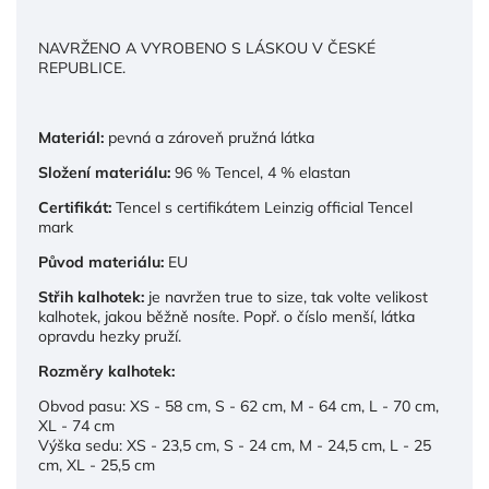
NAVRŽENO A
VYROBENO S LÁSKOU V ČESKÉ
REPUBLICE.
Materiál:
pevná a zároveň pružná látka
Složení materiálu:
96 % Tencel, 4 % elastan
Certifikát:
Tencel s certifikátem Leinzig official Tencel
mark
Původ materiálu:
EU
Střih kalhotek:
je navržen true to size, tak volte velikost
kalhotek, jakou běžně nosíte. Popř. o číslo menší, látka
opravdu hezky pruží.
Rozměry kalhotek:
Obvod pasu: XS - 58 cm, S - 62 cm, M - 64 cm, L - 70 cm,
XL - 74 cm
Výška sedu: XS - 23,5 cm, S - 24 cm, M - 24,5 cm, L - 25
cm, XL - 25,5 cm