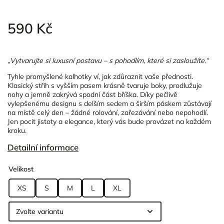
590 Kč
„Vytvarujte si luxusní postavu – s pohodlím, které si zasloužíte.“
Tyhle promyšlené kalhotky ví, jak zdůraznit vaše přednosti.
Klasický střih s vyšším pasem krásně tvaruje boky, prodlužuje
nohy a jemně zakrývá spodní část bříška. Díky pečlivě
vylepšenému designu s delším sedem a širším páskem zůstávají
na místě celý den – žádné rolování, zařezávání nebo nepohodlí.
Jen pocit jistoty a elegance, který vás bude provázet na každém
kroku.
Detailní informace
Velikost
XS
S
M
L
XL