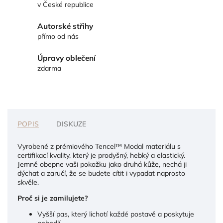
v České republice
Autorské střihy
přímo od nás
Úpravy oblečení
zdarma
POPIS
DISKUZE
Vyrobené z prémiového Tencel™ Modal materiálu s
certifikací kvality, který je prodyšný, hebký a elastický.
Jemně obepne vaši pokožku jako druhá kůže, nechá ji
dýchat a zaručí, že se budete cítit i vypadat naprosto
skvěle.
Proč si je zamilujete?
Vyšší pas, který lichotí každé postavě a poskytuje
pohodlí.