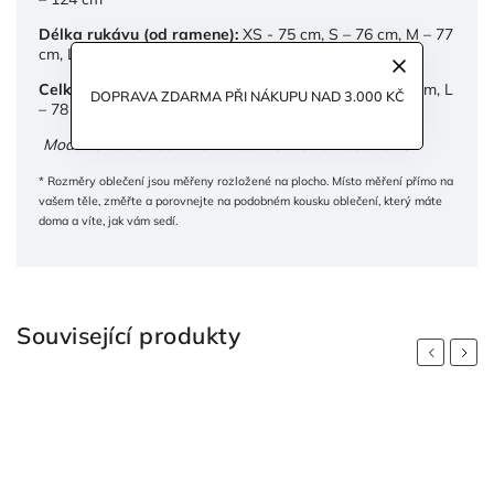
Délka rukávu (od ramene):
XS - 75 cm,
S – 76 cm, M – 77
cm, L – 78 cm
Celková délka košile:
XS - 75 cm, S – 76 cm, M – 77 cm, L
DOPRAVA ZDARMA PŘI NÁKUPU NAD 3.000 KČ
– 78 cm
Modelka na fotkách měří 170cm a má na sobě vel. S.
* Rozměry oblečení jsou měřeny rozložené na plocho. Místo měření přímo na
vašem těle, změřte a porovnejte na podobném kousku oblečení, který máte
doma a víte, jak vám sedí.
Související produkty
Previous
Next