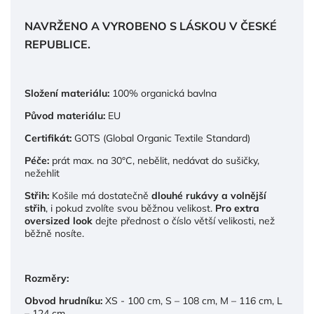
NAVRŽENO A VYROBENO S LÁSKOU V ČESKÉ
REPUBLICE.
Složení materiálu:
100% organická bavlna
Původ materiálu:
EU
Certifikát:
GOTS (Global Organic Textile Standard)
Péče:
prát max. na 30°C, nebělit, nedávat do sušičky,
nežehlit
Střih:
Košile má dostatečně
dlouhé rukávy a volnější
střih
, i pokud zvolíte svou běžnou velikost.
Pro extra
oversized look
dejte přednost o číslo větší velikosti, než
běžně nosíte.
Rozměry:
Obvod hrudníku:
XS - 100 cm, S – 108 cm, M – 116 cm, L
– 124 cm