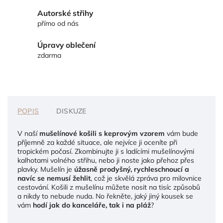
Autorské střihy
přímo od nás
Úpravy oblečení
zdarma
POPIS
DISKUZE
V naší
mušelínové košili s keprovým vzorem
vám bude
příjemně za každé situace, ale nejvíce ji oceníte při
tropickém počasí. Zkombinujte ji s ladícími mušelínovými
kalhotami volného střihu,
nebo ji noste jako přehoz přes
plavky. Mušelín je
úžasně prodyšný, rychleschnoucí a
navíc se
nemusí žehlit
, což je skvělá zpráva pro milovnice
cestování. Košili z mušelínu můžete nosit na tisíc způsobů
a nikdy to nebude nuda. No řekněte, jaký jiný kousek se
vám
hodí jak do kanceláře, tak i na pláž
?