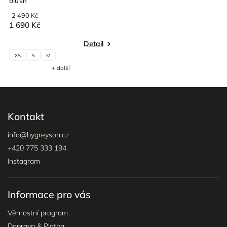
blush
2 490 Kč
1 690 Kč
Detail
XS
S
M
+ další
Kontakt
info
@
bygreyson.cz
+420 775 333 194
Instagram
Informace pro vás
Věrnostní program
Doprava & Platba