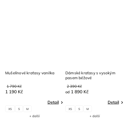
Mušelínové kraťasy vanilka
Dámské kraťasy s vysokým
D
pasem béžové
S
1 790 Kč
2 390 Kč
2
1 190 Kč
1 890 Kč
1
od
Detail
Detail
XS
S
M
XS
S
M
+ další
+ další