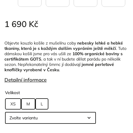
1 690 Kč
Objevte kouzlo košile z mušelínu coby
nebesky lehké a hebké
tkaniny, která je s každým dalším vypráním ještě měkčí
. Tuto
dámskou košili jsme pro vás ušili ze
100% organické bavlny s
certifikátem GOTS
, a tak v ní budete dělat parádu po několik
sezon. Nepřekonatelný šmrnc jí dodávají
jemné perleťové
knoflíčky vyrobené v Česku
.
Detailní informace
Velikost
XS
M
L