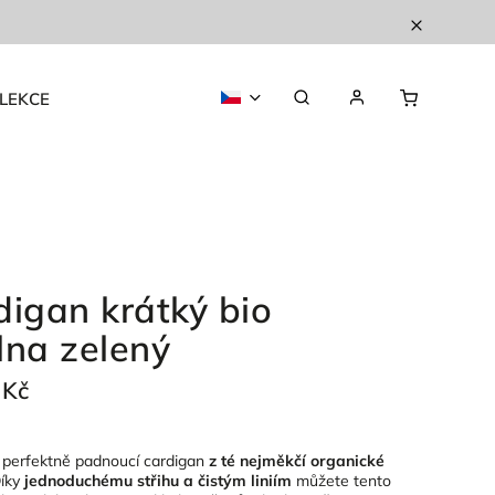
LEKCE
digan krátký bio
lna zelený
 Kč
i perfektně padnoucí cardigan
z té nejměkčí organické
Díky
jednoduchému střihu a čistým liniím
můžete tento