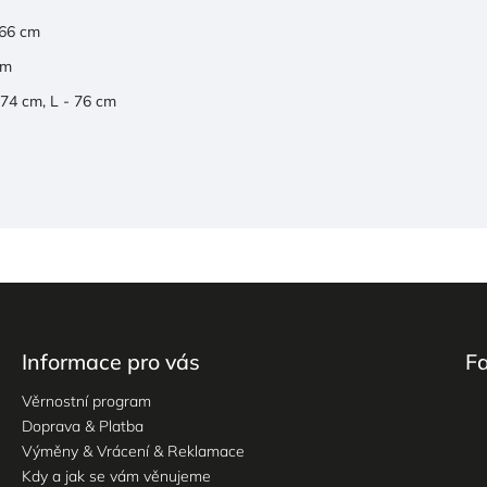
 66 cm
cm
 74 cm, L - 76 cm
Informace pro vás
F
Věrnostní program
Doprava & Platba
Výměny & Vrácení & Reklamace
Kdy a jak se vám věnujeme