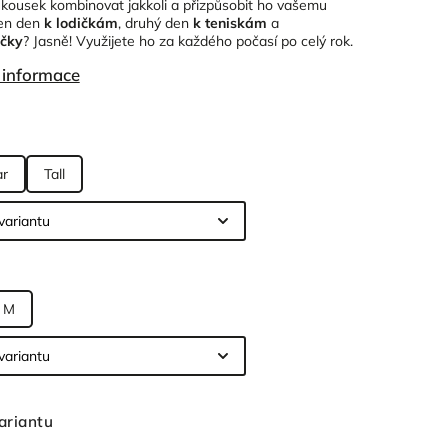
 kousek kombinovat jakkoli a přizpůsobit ho vašemu
den den
k lodičkám
, druhý den
k teniskám
a
čky
? Jasně! Využijete ho za každého počasí po celý rok.
í informace
ar
Tall
M
ariantu