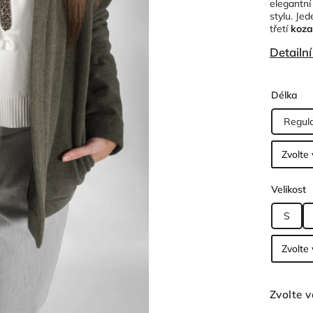
elegantní
stylu. Je
třetí
koza
Detailn
Délka
Regul
Velikost
S
Zvolte v