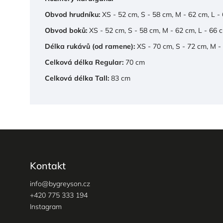
Obvod hrudníku:
XS - 52 cm, S - 58 cm, M - 62 cm, L -
Obvod boků:
XS - 52 cm, S - 58 cm, M - 62 cm, L - 66 
Délka rukávů (od ramene):
XS - 70 cm, S - 72 cm, M -
Celková délka Regular:
70 cm
Celková délka Tall:
83 cm
Kontakt
info
@
bygreyson.cz
+420 775 333 194
Instagram