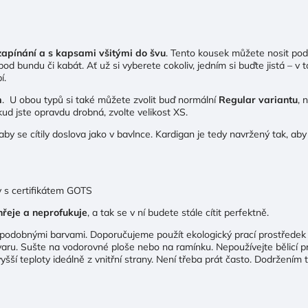
zapínání a s kapsami všitými do švu
. Tento kousek můžete nosit po
pod bundu či kabát. Ať už si vyberete cokoliv, jedním si buďte jistá – v
í.
m
. U obou typů si také můžete zvolit buď normální
Regular variantu
, 
ud jste opravdu drobná, zvolte velikost XS.
 aby se cítily doslova jako v bavlnce. Kardigan je tedy navržený tak, a
 s certifikátem GOTS
hřeje a neprofukuje
, a tak se v ní budete stále cítit perfektně.
podobnými barvami. Doporučujeme použít ekologický prací prostředek
aru. Sušte na vodorovné ploše nebo na ramínku. Nepoužívejte bělicí pr
 vyšší teploty ideálně z vnitřní strany. Není třeba prát často. Dodržení