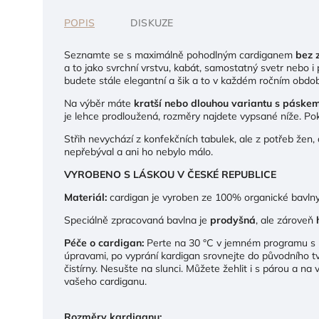
POPIS
DISKUZE
Seznamte se s maximálně pohodlným cardiganem
bez 
a to jako svrchní vrstvu, kabát, samostatný svetr nebo i 
budete stále elegantní a šik a to v každém ročním obdob
Na výběr máte
kratší nebo dlouhou variantu s páske
je lehce prodloužená, rozměry najdete vypsané níže. Pok
Střih nevychází z konfekčních tabulek, ale z potřeb žen,
nepřebýval a ani ho nebylo málo.
VYROBENO S LÁSKOU V ČESKÉ REPUBLICE
Materiál:
cardigan je vyroben ze 100% organické bavlny
Speciálně zpracovaná bavlna je
prodyšná
, ale zároveň
Péče o cardigan:
Perte na 30 °C v jemném programu s 
úpravami, po vyprání kardigan srovnejte do původního tv
čistírny. Nesušte na slunci. Můžete žehlit i s párou a na
vašeho cardiganu.
Rozměry kardiganu: