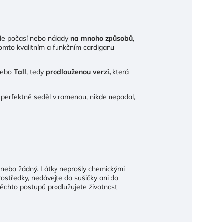
dle počasí nebo nálady
na mnoho způsobů
,
 tomto kvalitním a funkčním cardiganu
nebo
Tall
, tedy
prodlouženou
verzi,
která
by perfektně seděl v ramenou, nikde nepadal,
 nebo žádný. Látky neprošly chemickými
ostředky, nedávejte do sušičky ani do
m těchto postupů prodlužujete životnost