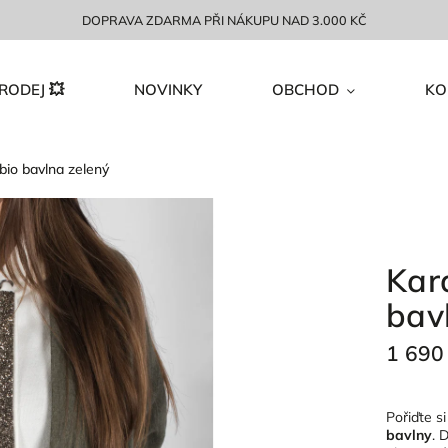
DOPRAVA ZDARMA PŘI NÁKUPU NAD 3.000 KČ
RODEJ 💥
NOVINKY
OBCHOD
KO
bio bavlna zelený
Kar
bav
1 690
Pořiďte s
bavlny
. 