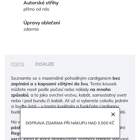
Autorské střihy
přímo od nás
Úpravy oblečení
zdarma
POPIS
DISKUZE
Seznamte se s maximálně pohodlným cardiganem
bez
zapínání a s kapsami všitými do švu
. Tento kousek
můžete nosit podle počasí nebo nálady
na mnoho
způsobů
, a to jako svrchní vrstvu, kabát, samostatný svetr
nebo i pod bundu či kabát. Ať už si vyberete cokoliv, jedním
si buďte jistá – v tomto kvalitním a funkčním cardiganu
budete stále elegantní a šik a to v každém ročním období.
Na výběr máte
kratší nebo dlouhou variantu s
DOPRAVA ZDARMA PŘI NÁKUPU NAD 3.000 KČ
páskem
. U obou typů si také můžete zvolit buď normální
Regular variantu
, nebo
Tall
, tedy
prodlouženou
verzi,
která je lehce prodloužená, rozměry najdete vypsané