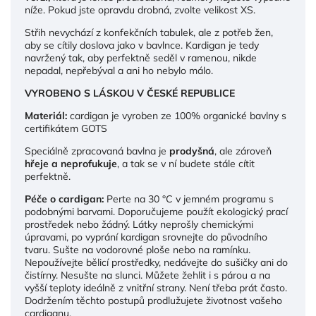
níže. Pokud jste opravdu drobná, zvolte velikost XS.
Střih nevychází z konfekčních tabulek, ale z potřeb žen,
aby se cítily doslova jako v bavlnce. Kardigan je tedy
navržený tak, aby perfektně seděl v ramenou, nikde
nepadal, nepřebýval a ani ho nebylo málo.
VYROBENO S LÁSKOU V ČESKÉ REPUBLICE
Materiál:
cardigan je vyroben ze 100% organické bavlny s
certifikátem GOTS
Speciálně zpracovaná bavlna je
prodyšná
, ale zároveň
hřeje a neprofukuje
, a tak se v ní budete stále cítit
perfektně.
Péče o cardigan:
Perte na 30 °C v jemném programu s
podobnými barvami. Doporučujeme použít ekologický prací
prostředek nebo žádný. Látky neprošly chemickými
úpravami, po vyprání kardigan srovnejte do původního
tvaru. Sušte na vodorovné ploše nebo na ramínku.
Nepoužívejte bělicí prostředky, nedávejte do sušičky ani do
čistírny. Nesušte na slunci. Můžete žehlit i s párou a na
vyšší teploty ideálně z vnitřní strany. Není třeba prát často.
Dodržením těchto postupů prodlužujete životnost vašeho
cardiganu.