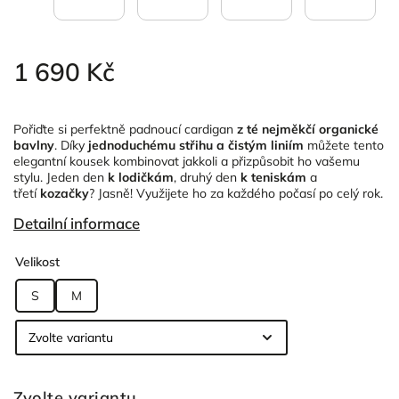
1 690 Kč
Pořiďte si perfektně padnoucí cardigan
z té nejměkčí organické
bavlny
. Díky
jednoduchému střihu a čistým liniím
můžete tento
elegantní kousek kombinovat jakkoli a přizpůsobit ho vašemu
stylu. Jeden den
k lodičkám
, druhý den
k teniskám
a
třetí
kozačky
? Jasně! Využijete ho za každého počasí po celý rok.
Detailní informace
Velikost
S
M
Zvolte variantu